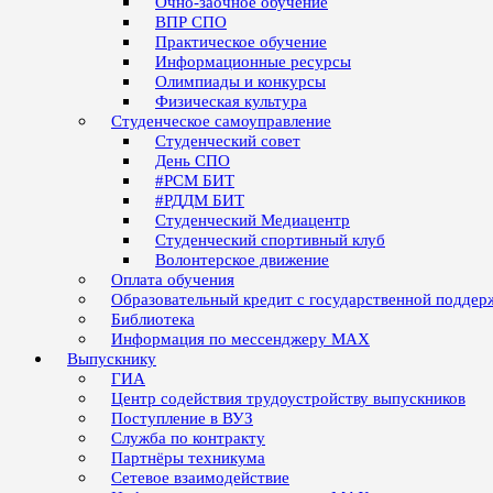
Очно-заочное обучение
ВПР СПО
Практическое обучение
Информационные ресурсы
Олимпиады и конкурсы
Физическая культура
Студенческое самоуправление
Студенческий совет
День СПО
#РСМ БИТ
#РДДМ БИТ
Студенческий Медиацентр
Студенческий спортивный клуб
Волонтерское движение
Оплата обучения
Образовательный кредит с государственной поддер
Библиотека
Информация по мессенджеру MAX
Выпускнику
ГИА
Центр содействия трудоустройству выпускников
Поступление в ВУЗ
Служба по контракту
Партнёры техникума
Сетевое взаимодействие