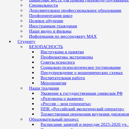
Вакантные места для приёма (перевода) обучающих
Специальности
Дополнительное профессиональное образование
Профориентация школ
Целевое обучение
Иностранным гражданам
Наше видео и фильмы
Информация по мессенджеру MAX
Студенту
БЕЗОПАСНОСТЬ
Инструкции и памятки
Профилактика экстремизма
Советы психолога
Социально-психологическое тестирование
Предупреждение о мошеннических схемах
Воспитательная работа
Мероприятия
Наши традиции
Уважение к государственным символам РФ
«Разговоры о важном»
«Россия – мои горизонты»
ППК «Российский экологический оператор»
Торжественная церемония вручения дипломо
Образовательный процесс
Расписание занятий и пересдач 2025-2026 уч.