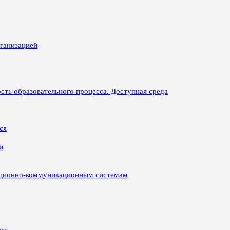
рганизацией
сть образовательного процесса. Доступная среда
ся
и
ационно-коммуникационным системам