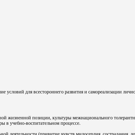
ние условий для всестороннего развития и самореализации лич
вной жизненной позиции, культуры межнационального толерантн
ры в учебно-воспитательном процессе.
ой деятельности (привитие чувств милосердия, сострадания, д