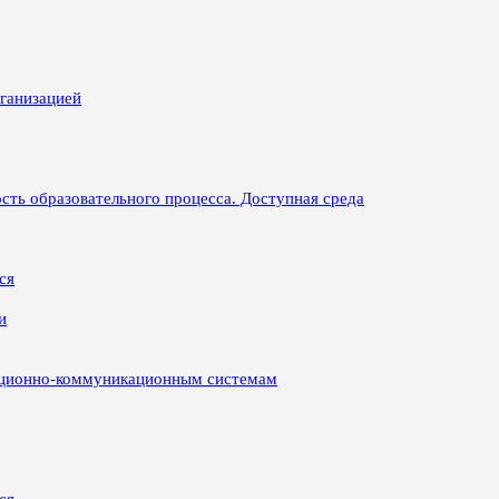
рганизацией
сть образовательного процесса. Доступная среда
ся
и
ационно-коммуникационным системам