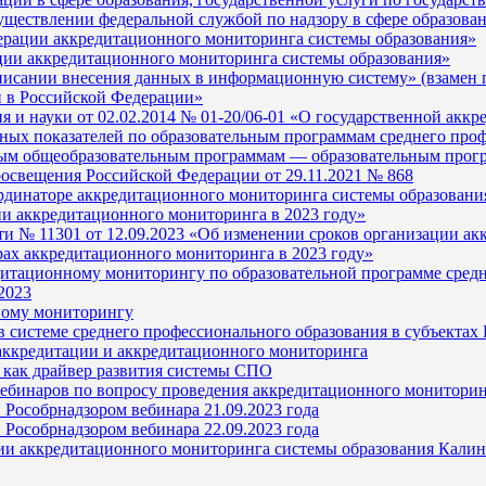
уществлении федеральной службой по надзору в сфере образов
ерации аккредитационного мониторинга системы образования»
ации аккредитационного мониторинга системы образования»
писании внесения данных в информационную систему» (взамен п
и в Российской Федерации»
я и науки от 02.02.2014 № 01-20/06-01 «О государственной аккр
ых показателей по образовательным программам среднего проф
ным общеобразовательным программам — образовательным програ
освещения Российской Федерации от 29.11.2021 № 868
рдинаторе аккредитационного мониторинга системы образовани
ии аккредитационного мониторинга в 2023 году»
и № 11301 от 12.09.2023 «Об изменении сроков организации а
рах аккредитационного мониторинга в 2023 году»
едитационному мониторингу по образовательной программе сред
2023
ному мониторингу
 системе среднего профессионального образования в субъектах
 аккредитации и аккредитационного мониторинга
я как драйвер развития системы СПО
 вебинаров по вопросу проведения аккредитационного монитори
 Рособрнадзором вебинара 21.09.2023 года
 Рособрнадзором вебинара 22.09.2023 года
ии аккредитационного мониторинга системы образования Калини