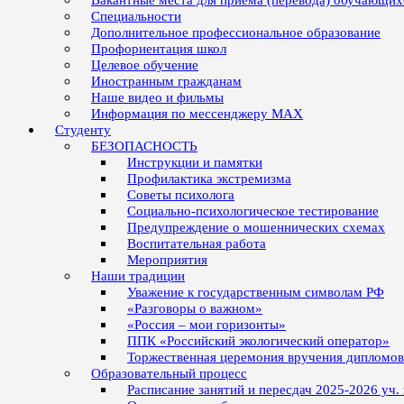
Вакантные места для приёма (перевода) обучающих
Специальности
Дополнительное профессиональное образование
Профориентация школ
Целевое обучение
Иностранным гражданам
Наше видео и фильмы
Информация по мессенджеру MAX
Студенту
БЕЗОПАСНОСТЬ
Инструкции и памятки
Профилактика экстремизма
Советы психолога
Социально-психологическое тестирование
Предупреждение о мошеннических схемах
Воспитательная работа
Мероприятия
Наши традиции
Уважение к государственным символам РФ
«Разговоры о важном»
«Россия – мои горизонты»
ППК «Российский экологический оператор»
Торжественная церемония вручения дипломо
Образовательный процесс
Расписание занятий и пересдач 2025-2026 уч.