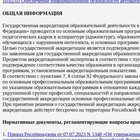
10.02.05 Обеспечение информационной безопасности автомат
ОБЩАЯ ИНФОРМАЦИЯ
Государственная аккредитация образовательной деятельности в
Федерации» проводится по основным образовательным програм
педагогических кадров в аспирантуре (адъюнктуре), образова
обучающихся с нарушением интеллекта, и основных программ 
Целью государственной аккредитации является подтверждение
по заявленным для государственной аккредитации образовате
Предметом аккредитационной экспертизы в соответствии с пун
подтверждение соответствия качества образования в организа
программам, установленным аккредитационным показателям.
В соответствии с пунктами 7, 8 статьи 92 Федерального закон
по основным профессиональным образовательным программам а
по указанным образовательным программам в отношении каждо
укрупненной группе профессий, специальностей и направлений
государственной аккредитации основные профессиональные об
При принятии решения о государственной аккредитации аккред
аккредитации действует бессрочно на территории Российской 
Нормативные документы, регламентирующие вопросы пров
1.
Приказ Рособрнадзора от 07.07.2023 N 1348 «Об утверждени
осуществляющими переданные полномочия Российской Федераци