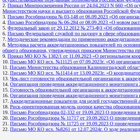
2.
Приказ Минпросвещения России от 24.04.2023 N 660 «Об ос
Министерством науки и высшего образования Российской Фед
3.
Письмо Рособрнадзора № 03-148 от 06.09.2023 «Об организ
4.
Письмо Рособрнадзора № 06-284 от 08.09.2023 «О новом рас
5.
Федеральный закон от 29.12.2012 № 273-ФЗ «Об образовани
6.
Письмо Федеральной службой по надзору в сфере образовани
7.
Методические рекомендации по применению аккредитационн
8.
Методика расчета аккредитационных показателей по основ
общего образования, утвержденных приказом Министерства пр
9.
Приказ МО КО № 1382/1 от 11.09.2023 «О региональном коо
10.
Письмо МО КО исх. №11125 от 07.09.2023г. «Об организац
11.
Письмо Министерства образования Калининградской област
12.
Письмо МО КО исх. №11414 от 13.09.2023г. «О координато
13.
Чек-лист готовности образовательной организации к аккр
14.
Организация проведения аккредитационного мониторинга 
15.
Готовность образовательной организации к аккредитацион
16.
Организация проведения аккредитационного мониторинга в
17.
Аккредитационные показатели для целей государственной
18.
Риск-ориентированная модель оценки качества образовани
19.
Письмо Рособрнадзора 02-332 от 19.09.2023 О проведении
20.
Письмо Рособрнадзора № 11717 от 19.09.2023 О проведении
21.
Письмо Рособрнадзора № 11725 от 19.09.2023 О проведении
22.
Письмо МО КО исх. №8261 от 12.07.2024г. О ходе реализац