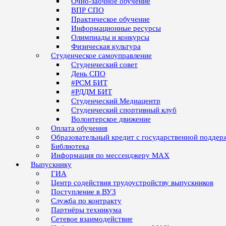
Очно-заочное обучение
ВПР СПО
Практическое обучение
Информационные ресурсы
Олимпиады и конкурсы
Физическая культура
Студенческое самоуправление
Студенческий совет
День СПО
#РСМ БИТ
#РДДМ БИТ
Студенческий Медиацентр
Студенческий спортивный клуб
Волонтерское движение
Оплата обучения
Образовательный кредит с государственной поддер
Библиотека
Информация по мессенджеру MAX
Выпускнику
ГИА
Центр содействия трудоустройству выпускников
Поступление в ВУЗ
Служба по контракту
Партнёры техникума
Сетевое взаимодействие