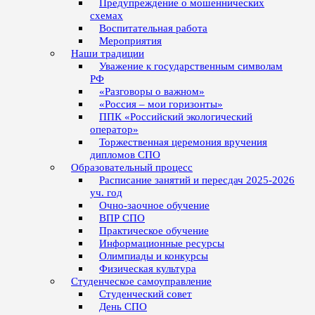
Предупреждение о мошеннических
схемах
Воспитательная работа
Мероприятия
Наши традиции
Уважение к государственным символам
РФ
«Разговоры о важном»
«Россия – мои горизонты»
ППК «Российский экологический
оператор»
Торжественная церемония вручения
дипломов СПО
Образовательный процесс
Расписание занятий и пересдач 2025-2026
уч. год
Очно-заочное обучение
ВПР СПО
Практическое обучение
Информационные ресурсы
Олимпиады и конкурсы
Физическая культура
Студенческое самоуправление
Студенческий совет
День СПО