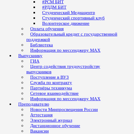
#РСМ БИТ
#РДДМ БИТ
Студенческий Медиацентр
Студенческий спортивный клуб
Волонтерское движение
Оплата обучения
Образовательный кредит с государственной
поддержкой
Библиотека
Информация по мессенджеру MAX
Выпускнику
ГИА
Центр содействия трудоустройству
выпускников
Поступление в ВУЗ
Служба по контракту
Партнёры техникума
Сетевое взаимодействие
Информация по мессенджеру MAX
Преподавателю
Новости Минпросвещения России
Аттестация
Электронный журнал
Дистанционное обучение
Вакансии