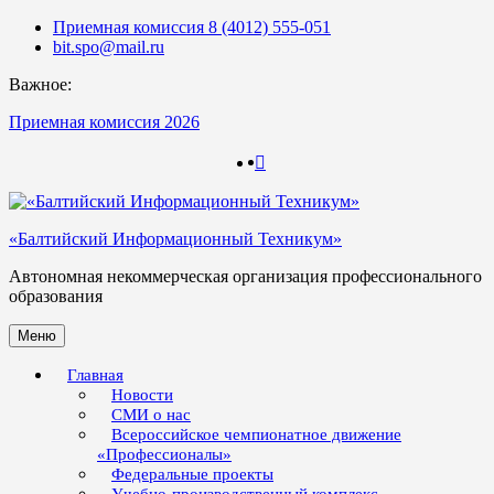
Skip
Приемная комиссия 8 (4012) 555-051
to
bit.spo@mail.ru
content
Важное:
Приемная комиссия 2026
123
123
«Балтийский Информационный Техникум»
Автономная некоммерческая организация профессионального
образования
Меню
Главная
Новости
СМИ о нас
Всероссийское чемпионатное движение
«Профессионалы»
Федеральные проекты