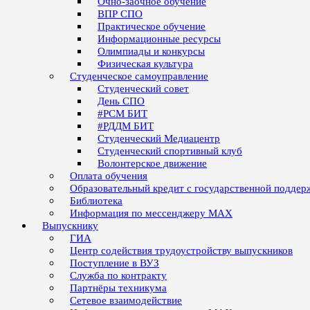
Очно-заочное обучение
ВПР СПО
Практическое обучение
Информационные ресурсы
Олимпиады и конкурсы
Физическая культура
Студенческое самоуправление
Студенческий совет
День СПО
#РСМ БИТ
#РДДМ БИТ
Студенческий Медиацентр
Студенческий спортивный клуб
Волонтерское движение
Оплата обучения
Образовательный кредит с государственной поддер
Библиотека
Информация по мессенджеру MAX
Выпускнику
ГИА
Центр содействия трудоустройству выпускников
Поступление в ВУЗ
Служба по контракту
Партнёры техникума
Сетевое взаимодействие