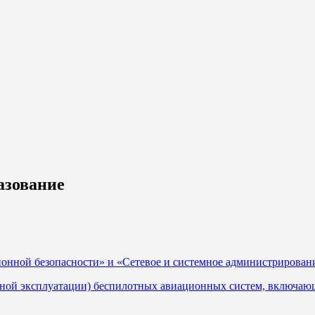
азование
онной безопасности» и «Сетевое и системное администрирован
ной эксплуатации) беспилотных авиационных систем, включающ