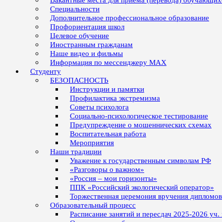
Вакантные места для приёма (перевода) обучающих
Специальности
Дополнительное профессиональное образование
Профориентация школ
Целевое обучение
Иностранным гражданам
Наше видео и фильмы
Информация по мессенджеру MAX
Студенту
БЕЗОПАСНОСТЬ
Инструкции и памятки
Профилактика экстремизма
Советы психолога
Социально-психологическое тестирование
Предупреждение о мошеннических схемах
Воспитательная работа
Мероприятия
Наши традиции
Уважение к государственным символам РФ
«Разговоры о важном»
«Россия – мои горизонты»
ППК «Российский экологический оператор»
Торжественная церемония вручения дипломо
Образовательный процесс
Расписание занятий и пересдач 2025-2026 уч.