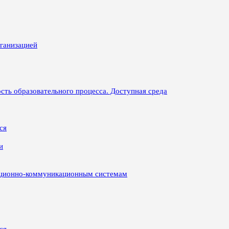
рганизацией
сть образовательного процесса. Доступная среда
ся
и
ационно-коммуникационным системам