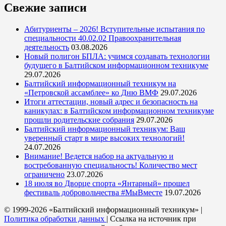
Свежие записи
Абитуриенты – 2026! Вступительные испытания по
специальности 40.02.02 Правоохранительная
деятельность
03.08.2026
Новый полигон БПЛА: учимся создавать технологии
будущего в Балтийском информационном техникуме
29.07.2026
Балтийский информационный техникум на
«Петровской ассамблее» ко Дню ВМФ
29.07.2026
Итоги аттестации, новый адрес и безопасность на
каникулах: в Балтийском информационном техникуме
прошли родительские собрания
29.07.2026
Балтийский информационный техникум: Ваш
уверенный старт в мире высоких технологий!
24.07.2026
Внимание! Ведется набор на актуальную и
востребованную специальность! Количество мест
ограничено
23.07.2026
18 июля во Дворце спорта «Янтарный» прошел
фестиваль добровольчества #МыВместе
19.07.2026
© 1999-2026 «Балтийский информационный техникум» |
Политика обработки данных
| Ссылка на источник при