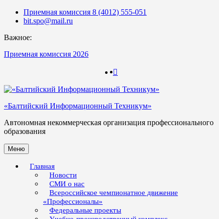
Skip
Приемная комиссия 8 (4012) 555-051
to
bit.spo@mail.ru
content
Важное:
Приемная комиссия 2026
123
123
«Балтийский Информационный Техникум»
Автономная некоммерческая организация профессионального
образования
Меню
Главная
Новости
СМИ о нас
Всероссийское чемпионатное движение
«Профессионалы»
Федеральные проекты