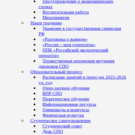
Предупреждение о мошеннических
схемах
Воспитательная работа
Мероприятия
Наши традиции
Уважение к государственным символам
РФ
«Разговоры о важном»
«Россия – мои горизонты»
ППК «Российский экологический
оператор»
Торжественная церемония вручения
дипломов СПО
Образовательный процесс
Расписание занятий и пересдач 2025-2026
уч. год
Очно-заочное обучение
ВПР СПО
Практическое обучение
Информационные ресурсы
Олимпиады и конкурсы
Физическая культура
Студенческое самоуправление
Студенческий совет
День СПО