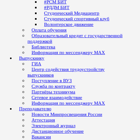
#РСМ БИТ
#РДДМ БИТ
Студенческий Медиацентр
Студенческий спортивный клуб
Волонтерское движение
Оплата обучения
Образовательный кредит с государственной
поддержкой
Библиотека
Информация по мессенджеру MAX
Выпускнику
ГИА
Центр содействия трудоустройству
выпускников
Поступление в ВУЗ
Служба по контракту
Партнёры техникума
Сетевое взаимодействие
Информация по мессенджеру MAX
Преподавателю
Новости Минпросвещения России
Аттестация
Электронный журнал
Дистанционное обучение
Вакансии