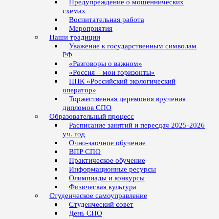
Предупреждение о мошеннических
схемах
Воспитательная работа
Мероприятия
Наши традиции
Уважение к государственным символам
РФ
«Разговоры о важном»
«Россия – мои горизонты»
ППК «Российский экологический
оператор»
Торжественная церемония вручения
дипломов СПО
Образовательный процесс
Расписание занятий и пересдач 2025-2026
уч. год
Очно-заочное обучение
ВПР СПО
Практическое обучение
Информационные ресурсы
Олимпиады и конкурсы
Физическая культура
Студенческое самоуправление
Студенческий совет
День СПО