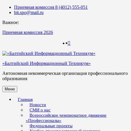
Skip
Приемная комиссия 8 (4012) 555-051
to
bit.spo@mail.ru
content
Важное:
Приемная комиссия 2026
123
123
«Балтийский Информационный Техникум»
Автономная некоммерческая организация профессионального
образования
Меню
Главная
Новости
СМИ о нас
Всероссийское чемпионатное движение
«Профессионалы»
Федеральные проекты