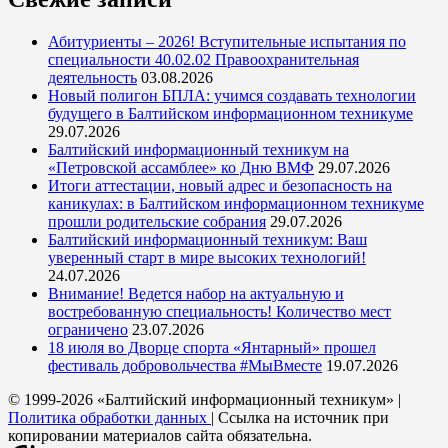
Абитуриенты – 2026! Вступительные испытания по
специальности 40.02.02 Правоохранительная
деятельность
03.08.2026
Новый полигон БПЛА: учимся создавать технологии
будущего в Балтийском информационном техникуме
29.07.2026
Балтийский информационный техникум на
«Петровской ассамблее» ко Дню ВМФ
29.07.2026
Итоги аттестации, новый адрес и безопасность на
каникулах: в Балтийском информационном техникуме
прошли родительские собрания
29.07.2026
Балтийский информационный техникум: Ваш
уверенный старт в мире высоких технологий!
24.07.2026
Внимание! Ведется набор на актуальную и
востребованную специальность! Количество мест
ограничено
23.07.2026
18 июля во Дворце спорта «Янтарный» прошел
фестиваль добровольчества #МыВместе
19.07.2026
© 1999-2026 «Балтийский информационный техникум» |
Политика обработки данных
| Ссылка на источник при
копировании материалов сайта обязательна.