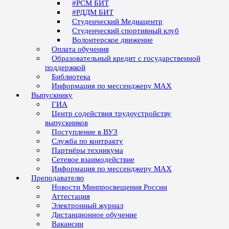
#РСМ БИТ
#РДДМ БИТ
Студенческий Медиацентр
Студенческий спортивный клуб
Волонтерское движение
Оплата обучения
Образовательный кредит с государственной
поддержкой
Библиотека
Информация по мессенджеру MAX
Выпускнику
ГИА
Центр содействия трудоустройству
выпускников
Поступление в ВУЗ
Служба по контракту
Партнёры техникума
Сетевое взаимодействие
Информация по мессенджеру MAX
Преподавателю
Новости Минпросвещения России
Аттестация
Электронный журнал
Дистанционное обучение
Вакансии