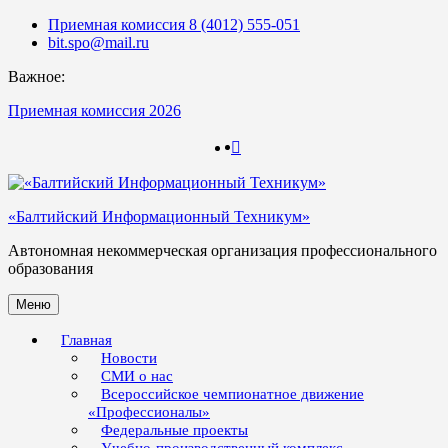
Skip
Приемная комиссия 8 (4012) 555-051
to
bit.spo@mail.ru
content
Важное:
Приемная комиссия 2026
123
123
«Балтийский Информационный Техникум»
Автономная некоммерческая организация профессионального
образования
Меню
Главная
Новости
СМИ о нас
Всероссийское чемпионатное движение
«Профессионалы»
Федеральные проекты