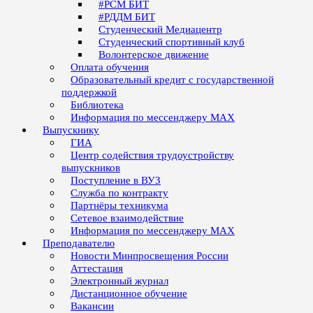
#РСМ БИТ
#РДДМ БИТ
Студенческий Медиацентр
Студенческий спортивный клуб
Волонтерское движение
Оплата обучения
Образовательный кредит с государственной
поддержкой
Библиотека
Информация по мессенджеру MAX
Выпускнику
ГИА
Центр содействия трудоустройству
выпускников
Поступление в ВУЗ
Служба по контракту
Партнёры техникума
Сетевое взаимодействие
Информация по мессенджеру MAX
Преподавателю
Новости Минпросвещения России
Аттестация
Электронный журнал
Дистанционное обучение
Вакансии