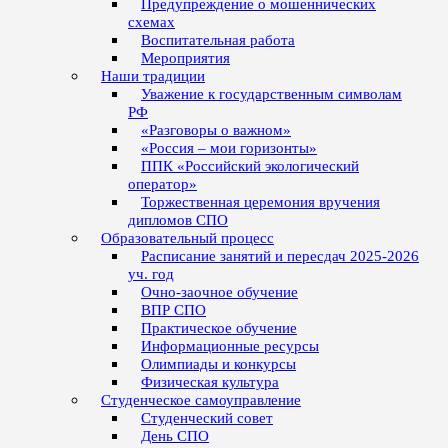
Предупреждение о мошеннических
схемах
Воспитательная работа
Мероприятия
Наши традиции
Уважение к государственным символам
РФ
«Разговоры о важном»
«Россия – мои горизонты»
ППК «Российский экологический
оператор»
Торжественная церемония вручения
дипломов СПО
Образовательный процесс
Расписание занятий и пересдач 2025-2026
уч. год
Очно-заочное обучение
ВПР СПО
Практическое обучение
Информационные ресурсы
Олимпиады и конкурсы
Физическая культура
Студенческое самоуправление
Студенческий совет
День СПО