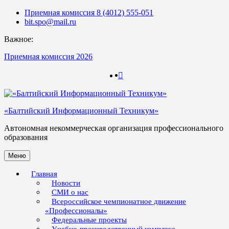
Skip
Приемная комиссия 8 (4012) 555-051
to
bit.spo@mail.ru
content
Важное:
Приемная комиссия 2026
123
123
«Балтийский Информационный Техникум»
Автономная некоммерческая организация профессионального
образования
Меню
Главная
Новости
СМИ о нас
Всероссийское чемпионатное движение
«Профессионалы»
Федеральные проекты