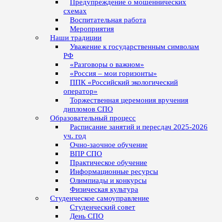
Предупреждение о мошеннических
схемах
Воспитательная работа
Мероприятия
Наши традиции
Уважение к государственным символам
РФ
«Разговоры о важном»
«Россия – мои горизонты»
ППК «Российский экологический
оператор»
Торжественная церемония вручения
дипломов СПО
Образовательный процесс
Расписание занятий и пересдач 2025-2026
уч. год
Очно-заочное обучение
ВПР СПО
Практическое обучение
Информационные ресурсы
Олимпиады и конкурсы
Физическая культура
Студенческое самоуправление
Студенческий совет
День СПО