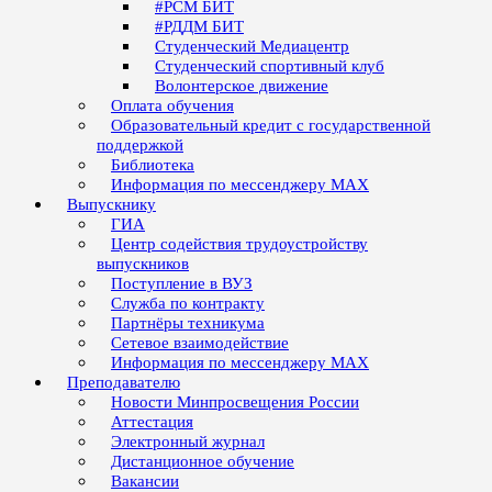
#РСМ БИТ
#РДДМ БИТ
Студенческий Медиацентр
Студенческий спортивный клуб
Волонтерское движение
Оплата обучения
Образовательный кредит с государственной
поддержкой
Библиотека
Информация по мессенджеру MAX
Выпускнику
ГИА
Центр содействия трудоустройству
выпускников
Поступление в ВУЗ
Служба по контракту
Партнёры техникума
Сетевое взаимодействие
Информация по мессенджеру MAX
Преподавателю
Новости Минпросвещения России
Аттестация
Электронный журнал
Дистанционное обучение
Вакансии