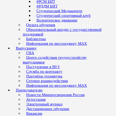
#РСМ БИТ
#РДДМ БИТ
Студенческий Медиацентр
Студенческий спортивный клуб
Волонтерское движение
Оплата обучения
Образовательный кредит с государственной
поддержкой
Библиотека
Информация по мессенджеру MAX
Выпускнику
ГИА
Центр содействия трудоустройству
выпускников
Поступление в ВУЗ
Служба по контракту
Партнёры техникума
Сетевое взаимодействие
Информация по мессенджеру MAX
Преподавателю
Новости Минпросвещения России
Аттестация
Электронный журнал
Дистанционное обучение
Вакансии