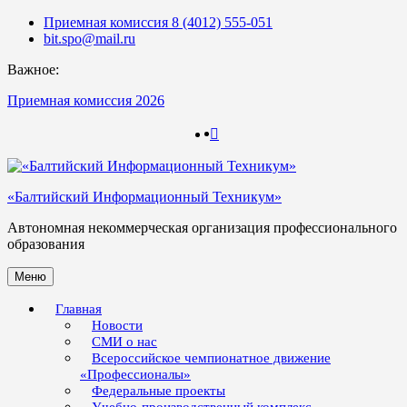
Skip
Приемная комиссия 8 (4012) 555-051
to
bit.spo@mail.ru
content
Важное:
Приемная комиссия 2026
123
123
«Балтийский Информационный Техникум»
Автономная некоммерческая организация профессионального
образования
Меню
Главная
Новости
СМИ о нас
Всероссийское чемпионатное движение
«Профессионалы»
Федеральные проекты