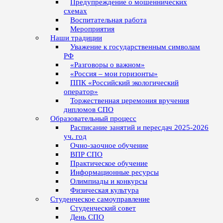
Предупреждение о мошеннических
схемах
Воспитательная работа
Мероприятия
Наши традиции
Уважение к государственным символам
РФ
«Разговоры о важном»
«Россия – мои горизонты»
ППК «Российский экологический
оператор»
Торжественная церемония вручения
дипломов СПО
Образовательный процесс
Расписание занятий и пересдач 2025-2026
уч. год
Очно-заочное обучение
ВПР СПО
Практическое обучение
Информационные ресурсы
Олимпиады и конкурсы
Физическая культура
Студенческое самоуправление
Студенческий совет
День СПО