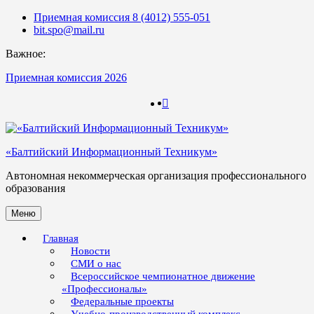
Skip
Приемная комиссия 8 (4012) 555-051
to
bit.spo@mail.ru
content
Важное:
Приемная комиссия 2026
123
123
«Балтийский Информационный Техникум»
Автономная некоммерческая организация профессионального
образования
Меню
Главная
Новости
СМИ о нас
Всероссийское чемпионатное движение
«Профессионалы»
Федеральные проекты