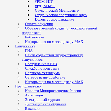
#РСМ БИТ
#РДДМ БИТ
Студенческий Медиацентр
Студенческий спортивный клуб
Волонтерское движение
Оплата обучения
Образовательный кредит с государственной
поддержкой
Библиотека
Информация по мессенджеру MAX
Выпускнику
ГИА
Центр содействия трудоустройству
выпускников
Поступление в ВУЗ
Служба по контракту
Партнёры техникума
Сетевое взаимодействие
Информация по мессенджеру MAX
Преподавателю
Новости Минпросвещения России
Аттестация
Электронный журнал
Дистанционное обучение
Вакансии