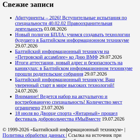
Свежие записи
Абитуриенты – 2026! Вступительные испытания по
специальности 40.02.02 Правоохранительная
деятельность
03.08.2026
Новый полигон БПЛА: учимся создавать технологии
будущего в Балтийском информационном техникуме
29.07.2026
Балтийский информационный техникум на
«Петровской ассамблее» ко Дню ВМФ
29.07.2026
Итоги аттестации, новый адрес и безопасность на
каникулах: в Балтийском информационном техникуме
прошли родительские собрания
29.07.2026
Балтийский информационный техникум: Ваш
уверенный старт в мире высоких технологий!
24.07.2026
Внимание! Ведется набор на актуальную и
востребованную специальность! Количество мест
ограничено
23.07.2026
18 июля во Дворце спорта «Янтарный» прошел
фестиваль добровольчества #МыВместе
19.07.2026
© 1999-2026 «Балтийский информационный техникум» |
Политика обработки данных
| Ссылка на источник при