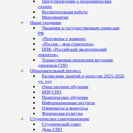
Предупреждение о мошеннических
схемах
Воспитательная работа
Мероприятия
Наши традиции
Уважение к государственным символам
РФ
«Разговоры о важном»
«Россия – мои горизонты»
ППК «Российский экологический
оператор»
Торжественная церемония вручения
дипломов СПО
Образовательный процесс
Расписание занятий и пересдач 2025-2026
уч. год
Очно-заочное обучение
ВПР СПО
Практическое обучение
Информационные ресурсы
Олимпиады и конкурсы
Физическая культура
Студенческое самоуправление
Студенческий совет
День СПО