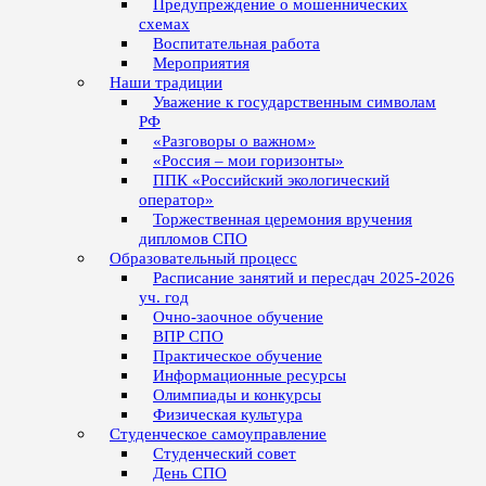
Предупреждение о мошеннических
схемах
Воспитательная работа
Мероприятия
Наши традиции
Уважение к государственным символам
РФ
«Разговоры о важном»
«Россия – мои горизонты»
ППК «Российский экологический
оператор»
Торжественная церемония вручения
дипломов СПО
Образовательный процесс
Расписание занятий и пересдач 2025-2026
уч. год
Очно-заочное обучение
ВПР СПО
Практическое обучение
Информационные ресурсы
Олимпиады и конкурсы
Физическая культура
Студенческое самоуправление
Студенческий совет
День СПО