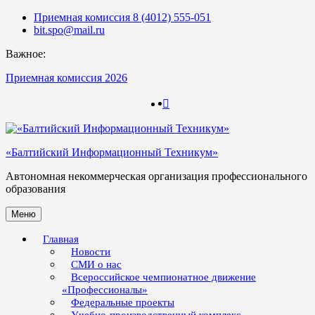
Skip
Приемная комиссия 8 (4012) 555-051
to
bit.spo@mail.ru
content
Важное:
Приемная комиссия 2026
123
123
«Балтийский Информационный Техникум»
Автономная некоммерческая организация профессионального
образования
Меню
Главная
Новости
СМИ о нас
Всероссийское чемпионатное движение
«Профессионалы»
Федеральные проекты