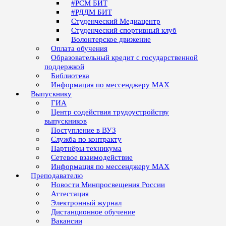
#РСМ БИТ
#РДДМ БИТ
Студенческий Медиацентр
Студенческий спортивный клуб
Волонтерское движение
Оплата обучения
Образовательный кредит с государственной
поддержкой
Библиотека
Информация по мессенджеру MAX
Выпускнику
ГИА
Центр содействия трудоустройству
выпускников
Поступление в ВУЗ
Служба по контракту
Партнёры техникума
Сетевое взаимодействие
Информация по мессенджеру MAX
Преподавателю
Новости Минпросвещения России
Аттестация
Электронный журнал
Дистанционное обучение
Вакансии