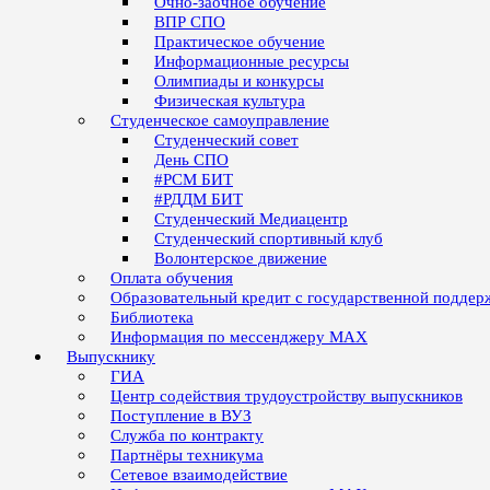
Очно-заочное обучение
ВПР СПО
Практическое обучение
Информационные ресурсы
Олимпиады и конкурсы
Физическая культура
Студенческое самоуправление
Студенческий совет
День СПО
#РСМ БИТ
#РДДМ БИТ
Студенческий Медиацентр
Студенческий спортивный клуб
Волонтерское движение
Оплата обучения
Образовательный кредит с государственной поддер
Библиотека
Информация по мессенджеру MAX
Выпускнику
ГИА
Центр содействия трудоустройству выпускников
Поступление в ВУЗ
Служба по контракту
Партнёры техникума
Сетевое взаимодействие