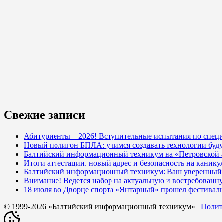
Свежие записи
Абитуриенты – 2026! Вступительные испытания по специ
Новый полигон БПЛА: учимся создавать технологии буд
Балтийский информационный техникум на «Петровской
Итоги аттестации, новый адрес и безопасность на кани
Балтийский информационный техникум: Ваш уверенный с
Внимание! Ведется набор на актуальную и востребованн
18 июля во Дворце спорта «Янтарный» прошел фестивал
© 1999-2026 «Балтийский информационный техникум» |
Полит