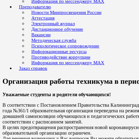
Информация по мессенджеру MAX
Преподавателю
Новости Минпросвещения России
Аттестация
Электронный журнал
Дистанционное обучение
Вакансии
Методическая служба
Психологическое сопровождение
Информационные ресурсы
Противодействие коррупции
Информация по мессенджеру MAX
Заказ справок
Организация работы техникума в пери
Уважаемые студенты и родители обучающихся!
В соответствии с Постановлением Правительства Калининградс
года №361/1 образовательная организация переведена на реж
домашней самоизоляции обучающихся и педагогических работн
соответствии с расписанием занятий.
В целях предотвращения распространения новой коронавирус
образовательной организации ограничен.
Для решения возникших у Вас вопросов Вы можете обратиться