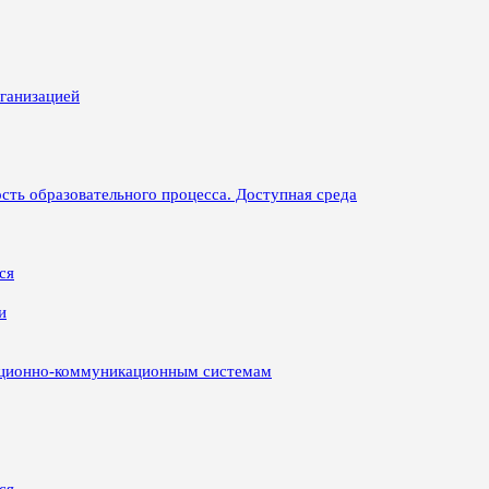
рганизацией
сть образовательного процесса. Доступная среда
ся
и
ационно-коммуникационным системам