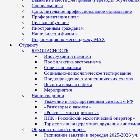
Вакантные места для приёма (перевода) обучающих
Специальности
Дополнительное профессиональное образование
Профориентация школ
Целевое обучение
Иностранным гражданам
Наше видео и фильмы
Информация по мессенджеру MAX
Студенту
БЕЗОПАСНОСТЬ
Инструкции и памятки
Профилактика экстремизма
Советы психолога
Социально-психологическое тестирование
Предупреждение о мошеннических схемах
Воспитательная работа
Мероприятия
Наши традиции
Уважение к государственным символам РФ
«Разговоры о важном»
«Россия – мои горизонты»
ППК «Российский экологический оператор»
Торжественная церемония вручения дипломо
Образовательный процесс
Расписание занятий и пересдач 2025-2026 уч.