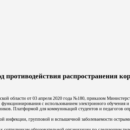
од противодействия распространения к
кой области от 03 апреля 2020 года №180, приказом Министерст
им функционирования с использованием электронного обучения 
иков. Платформой для коммуникаций студентов и педагогов опр
ной инфекции, групповой и вспышечной заболеваемости острым
 к сотрудникам образовательной организации по следующим тел