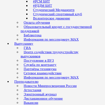
#РСМ БИТ
#РДДМ БИТ
Студенческий Медиацентр
Студенческий спортивный клуб
Волонтерское движение
Оплата обучения
Образовательный кредит с государственной
поддержкой
Библиотека
Информация по мессенджеру MAX
Выпускнику
ГИА
Центр содействия трудоустройству
выпускников
Поступление в ВУЗ
Служба по контракту
Партнёры техникума
Сетевое взаимодействие
Информация по мессенджеру MAX
Преподавателю
Новости Минпросвещения России
Аттестация
Электронный журнал
Дистанционное обучение
Вакансии