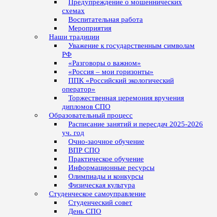
Предупреждение о мошеннических
схемах
Воспитательная работа
Мероприятия
Наши традиции
Уважение к государственным символам
РФ
«Разговоры о важном»
«Россия – мои горизонты»
ППК «Российский экологический
оператор»
Торжественная церемония вручения
дипломов СПО
Образовательный процесс
Расписание занятий и пересдач 2025-2026
уч. год
Очно-заочное обучение
ВПР СПО
Практическое обучение
Информационные ресурсы
Олимпиады и конкурсы
Физическая культура
Студенческое самоуправление
Студенческий совет
День СПО