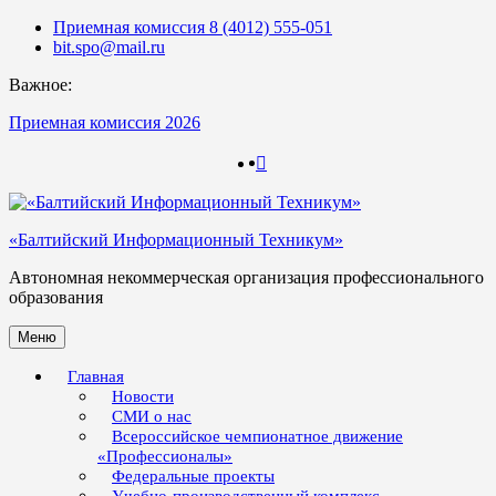
Skip
Приемная комиссия 8 (4012) 555-051
to
bit.spo@mail.ru
content
Важное:
Приемная комиссия 2026
123
123
«Балтийский Информационный Техникум»
Автономная некоммерческая организация профессионального
образования
Меню
Главная
Новости
СМИ о нас
Всероссийское чемпионатное движение
«Профессионалы»
Федеральные проекты