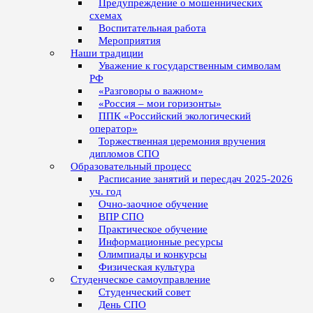
Предупреждение о мошеннических
схемах
Воспитательная работа
Мероприятия
Наши традиции
Уважение к государственным символам
РФ
«Разговоры о важном»
«Россия – мои горизонты»
ППК «Российский экологический
оператор»
Торжественная церемония вручения
дипломов СПО
Образовательный процесс
Расписание занятий и пересдач 2025-2026
уч. год
Очно-заочное обучение
ВПР СПО
Практическое обучение
Информационные ресурсы
Олимпиады и конкурсы
Физическая культура
Студенческое самоуправление
Студенческий совет
День СПО