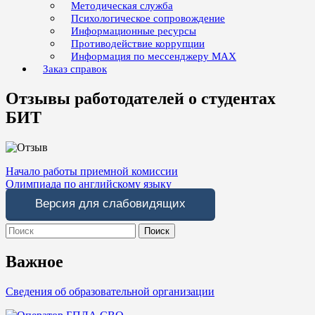
Методическая служба
Психологическое сопровождение
Информационные ресурсы
Противодействие коррупции
Информация по мессенджеру MAX
Заказ справок
Отзывы работодателей о студентах
БИТ
Навигация
Начало работы приемной комиссии
Олимпиада по английскому языку
по
Версия для слабовидящих
записям
Search
for:
Важное
Сведения об образовательной организации