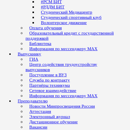
#РСМ БИТ
#РДДМ БИТ
Студенческий Медиацентр
Студенческий спортивный клуб
Волонтерское движение
Оплата обучения
Образовательный кредит с государственной
поддержкой
Библиотека
Информация по мессенджеру MAX
Выпускнику
ГИА
Центр содействия трудоустройству
выпускников
Поступление в ВУЗ
Служба по контракту
Партнёры техникума
Сетевое взаимодействие
Информация по мессенджеру MAX
Преподавателю
Новости Минпросвещения России
Аттестация
Электронный журнал
Дистанционное обучение
Вакансии