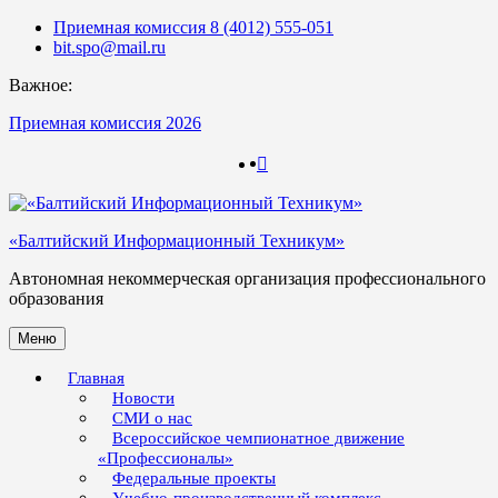
Skip
Приемная комиссия 8 (4012) 555-051
to
bit.spo@mail.ru
content
Важное:
Приемная комиссия 2026
123
123
«Балтийский Информационный Техникум»
Автономная некоммерческая организация профессионального
образования
Меню
Главная
Новости
СМИ о нас
Всероссийское чемпионатное движение
«Профессионалы»
Федеральные проекты