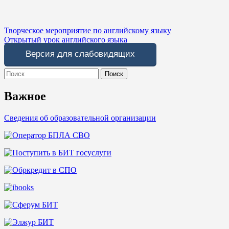
Навигация
Творческое мероприятие по английскому языку
Открытый урок английского языка
по
Версия для слабовидящих
записям
Search
for:
Важное
Сведения об образовательной организации