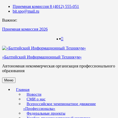
Skip
Приемная комиссия 8 (4012) 555-051
to
bit.spo@mail.ru
content
Важное:
Приемная комиссия 2026
123
123
«Балтийский Информационный Техникум»
Автономная некоммерческая организация профессионального
образования
Меню
Главная
Новости
СМИ о нас
Всероссийское чемпионатное движение
«Профессионалы»
Федеральные проекты