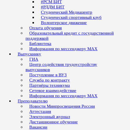
#РСМ БИТ
#РДДМ БИТ
Студенческий Медиацентр
Студенческий спортивный клуб
Волонтерское движение
Оплата обучения
Образовательный кредит с государственной
поддержкой
Библиотека
Информация по мессенджеру MAX
Выпускнику
ГИА
Центр содействия трудоустройству
выпускников
Поступление в ВУЗ
Служба по контракту
Партнёры техникума
Сетевое взаимодействие
Информация по мессенджеру MAX
Преподавателю
Новости Минпросвещения России
Аттестация
Электронный журнал
Дистанционное обучение
Вакансии