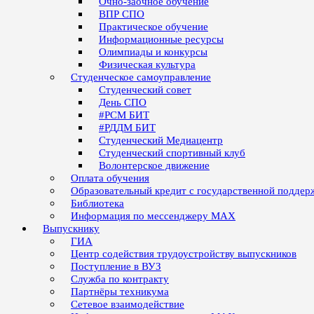
Очно-заочное обучение
ВПР СПО
Практическое обучение
Информационные ресурсы
Олимпиады и конкурсы
Физическая культура
Студенческое самоуправление
Студенческий совет
День СПО
#РСМ БИТ
#РДДМ БИТ
Студенческий Медиацентр
Студенческий спортивный клуб
Волонтерское движение
Оплата обучения
Образовательный кредит с государственной поддер
Библиотека
Информация по мессенджеру MAX
Выпускнику
ГИА
Центр содействия трудоустройству выпускников
Поступление в ВУЗ
Служба по контракту
Партнёры техникума
Сетевое взаимодействие