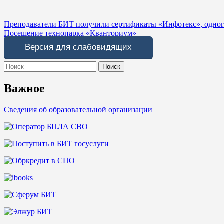
Навигация
Преподаватели БИТ получили сертификаты «Инфотекс», одног
Посещение технопарка «Кванториум»
по
Версия для слабовидящих
записям
Search
for:
Важное
Сведения об образовательной организации