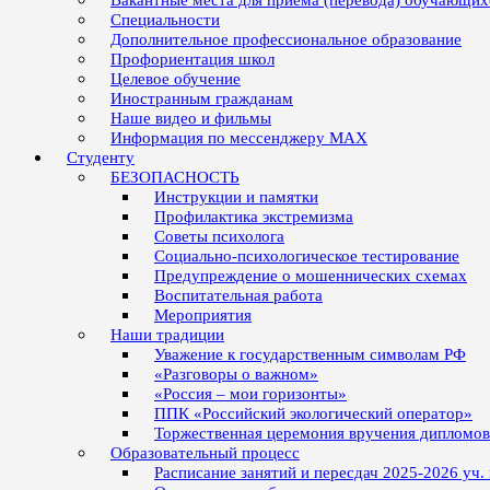
Вакантные места для приёма (перевода) обучающих
Специальности
Дополнительное профессиональное образование
Профориентация школ
Целевое обучение
Иностранным гражданам
Наше видео и фильмы
Информация по мессенджеру MAX
Студенту
БЕЗОПАСНОСТЬ
Инструкции и памятки
Профилактика экстремизма
Советы психолога
Социально-психологическое тестирование
Предупреждение о мошеннических схемах
Воспитательная работа
Мероприятия
Наши традиции
Уважение к государственным символам РФ
«Разговоры о важном»
«Россия – мои горизонты»
ППК «Российский экологический оператор»
Торжественная церемония вручения дипломо
Образовательный процесс
Расписание занятий и пересдач 2025-2026 уч.