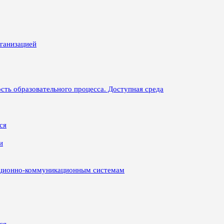
рганизацией
сть образовательного процесса. Доступная среда
ся
и
ационно-коммуникационным системам