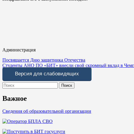
Администрация
Навигация
Посвящается Дню защитника Отечества
Студенты АНО ПО «БИТ» внесли свой скромный вклад в Чемп
по
Версия для слабовидящих
записям
Search
for:
Важное
Сведения об образовательной организации