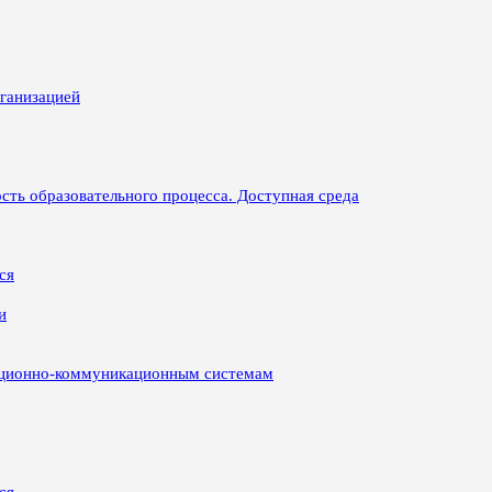
рганизацией
сть образовательного процесса. Доступная среда
ся
и
ационно-коммуникационным системам