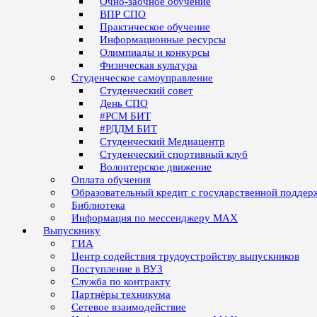
Очно-заочное обучение
ВПР СПО
Практическое обучение
Информационные ресурсы
Олимпиады и конкурсы
Физическая культура
Студенческое самоуправление
Студенческий совет
День СПО
#РСМ БИТ
#РДДМ БИТ
Студенческий Медиацентр
Студенческий спортивный клуб
Волонтерское движение
Оплата обучения
Образовательный кредит с государственной поддер
Библиотека
Информация по мессенджеру MAX
Выпускнику
ГИА
Центр содействия трудоустройству выпускников
Поступление в ВУЗ
Служба по контракту
Партнёры техникума
Сетевое взаимодействие