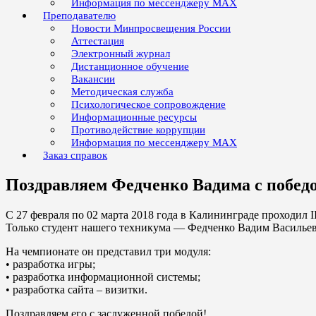
Информация по мессенджеру MAX
Преподавателю
Новости Минпросвещения России
Аттестация
Электронный журнал
Дистанционное обучение
Вакансии
Методическая служба
Психологическое сопровождение
Информационные ресурсы
Противодействие коррупции
Информация по мессенджеру MAX
Заказ справок
Поздравляем Федченко Вадима с побед
С 27 февраля по 02 марта 2018 года в Калининграде проходил 
Только студент нашего техникума — Федченко Вадим Васильевич
На чемпионате он представил три модуля:
• разработка игры;
• разработка информационной системы;
• разработка сайта – визитки.
Поздравляем его с заслуженной победой!