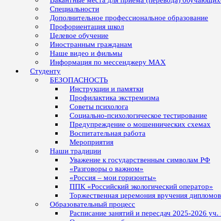
Вакантные места для приёма (перевода) обучающих
Специальности
Дополнительное профессиональное образование
Профориентация школ
Целевое обучение
Иностранным гражданам
Наше видео и фильмы
Информация по мессенджеру MAX
Студенту
БЕЗОПАСНОСТЬ
Инструкции и памятки
Профилактика экстремизма
Советы психолога
Социально-психологическое тестирование
Предупреждение о мошеннических схемах
Воспитательная работа
Мероприятия
Наши традиции
Уважение к государственным символам РФ
«Разговоры о важном»
«Россия – мои горизонты»
ППК «Российский экологический оператор»
Торжественная церемония вручения дипломо
Образовательный процесс
Расписание занятий и пересдач 2025-2026 уч.