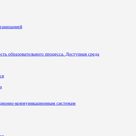
рганизацией
сть образовательного процесса. Доступная среда
ся
и
ационно-коммуникационным системам