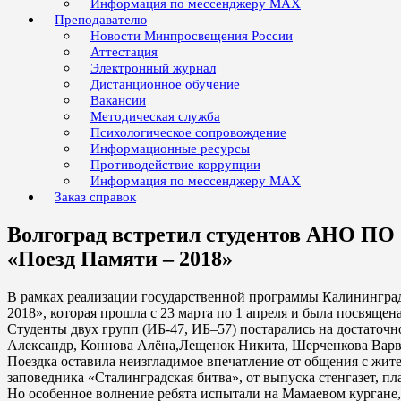
Информация по мессенджеру MAX
Преподавателю
Новости Минпросвещения России
Аттестация
Электронный журнал
Дистанционное обучение
Вакансии
Методическая служба
Психологическое сопровождение
Информационные ресурсы
Противодействие коррупции
Информация по мессенджеру MAX
Заказ справок
Волгоград встретил студентов АНО ПО
«Поезд Памяти – 2018»
В рамках реализации государственной программы Калининград
2018», которая прошла с 23 марта по 1 апреля и была посвяще
Студенты двух групп (ИБ-47, ИБ–57) постарались на достаточ
Александр, Коннова Алёна,Лещенок Никита, Шерченкова Варв
Поездка оставила неизгладимое впечатление от общения с жит
заповедника «Сталинградская битва», от выпуска стенгазет, пл
Но особенное волнение ребята испытали на Мамаевом кургане