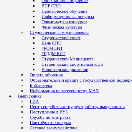
Очно-заочное обучение
ВПР СПО
Практическое обучение
Информационные ресурсы
Олимпиады и конкурсы
Физическая культура
Студенческое самоуправление
Студенческий совет
День СПО
#РСМ БИТ
#РДДМ БИТ
Студенческий Медиацентр
Студенческий спортивный клуб
Волонтерское движение
Оплата обучения
Образовательный кредит с государственной поддер
Библиотека
Информация по мессенджеру MAX
Выпускнику
ГИА
Центр содействия трудоустройству выпускников
Поступление в ВУЗ
Служба по контракту
Партнёры техникума
Сетевое взаимодействие