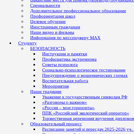
Вакантные места для приёма (перевода) обучающих
Специальности
Дополнительное профессиональное образование
Профориентация школ
Целевое обучение
Иностранным гражданам
Наше видео и фильмы
Информация по мессенджеру MAX
Студенту
БЕЗОПАСНОСТЬ
Инструкции и памятки
Профилактика экстремизма
Советы психолога
Социально-психологическое тестирование
Предупреждение о мошеннических схемах
Воспитательная работа
Мероприятия
Наши традиции
Уважение к государственным символам РФ
«Разговоры о важном»
«Россия – мои горизонты»
ППК «Российский экологический оператор»
Торжественная церемония вручения дипломо
Образовательный процесс
Расписание занятий и пересдач 2025-2026 уч.