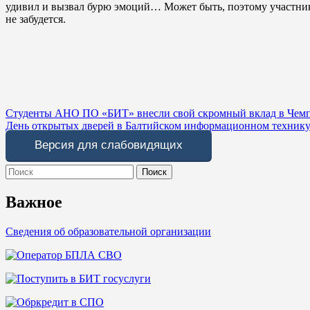
удивил и вызвал бурю эмоций… Может быть, поэтому участники
не забудется.
Навигация
Студенты АНО ПО «БИТ» внесли свой скромный вклад в Чемп
День открытых дверей в Балтийском информационном техник
по
Версия для слабовидящих
записям
Search
for:
Важное
Сведения об образовательной организации