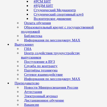
#РСМ БИТ
#РДДМ БИТ
Студенческий Медиацентр
Студенческий спортивный клуб
Волонтерское движение
Оплата обучения
Образовательный кредит с государственной
поддержкой
Библиотека
Информация по мессенджеру MAX
Выпускнику
ГИА
Центр содействия трудоустройству
выпускников
Поступление в ВУЗ
Служба по контракту
Партнёры техникума
Сетевое взаимодействие
Информация по мессенджеру MAX
Преподавателю
Новости Минпросвещения России
Аттестация
Электронный журнал
Дистанционное обучение
Вакансии