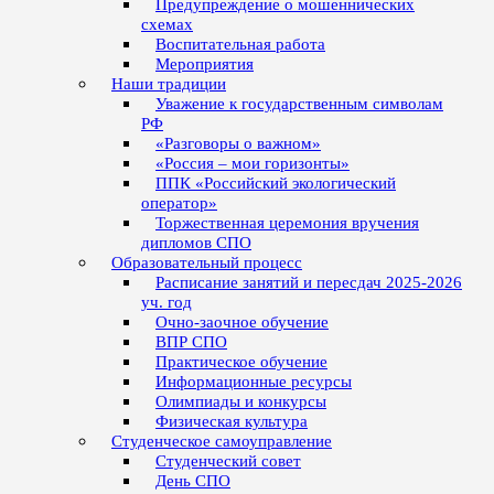
Предупреждение о мошеннических
схемах
Воспитательная работа
Мероприятия
Наши традиции
Уважение к государственным символам
РФ
«Разговоры о важном»
«Россия – мои горизонты»
ППК «Российский экологический
оператор»
Торжественная церемония вручения
дипломов СПО
Образовательный процесс
Расписание занятий и пересдач 2025-2026
уч. год
Очно-заочное обучение
ВПР СПО
Практическое обучение
Информационные ресурсы
Олимпиады и конкурсы
Физическая культура
Студенческое самоуправление
Студенческий совет
День СПО