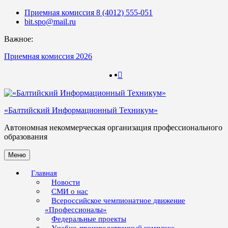
Skip
Приемная комиссия 8 (4012) 555-051
to
bit.spo@mail.ru
content
Важное:
Приемная комиссия 2026
123
123
«Балтийский Информационный Техникум»
Автономная некоммерческая организация профессионального
образования
Меню
Главная
Новости
СМИ о нас
Всероссийское чемпионатное движение
«Профессионалы»
Федеральные проекты