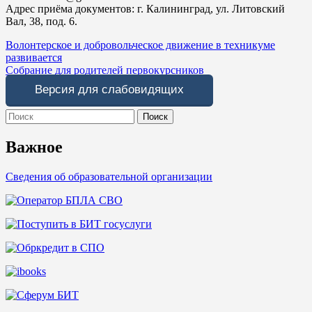
Адрес приёма документов: г. Калининград, ул. Литовский
Вал, 38, под. 6.
Навигация
Волонтерское и добровольческое движение в техникуме
развивается
по
Собрание для родителей первокурсников
записям
Версия для слабовидящих
Search
for:
Важное
Сведения об образовательной организации