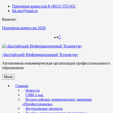
Skip
Приемная комиссия 8 (4012) 555-051
to
bit.spo@mail.ru
content
Важное:
Приемная комиссия 2026
123
123
«Балтийский Информационный Техникум»
Автономная некоммерческая организация профессионального
образования
Меню
Главная
Новости
СМИ о нас
Всероссийское чемпионатное движение
«Профессионалы»
Федеральные проекты