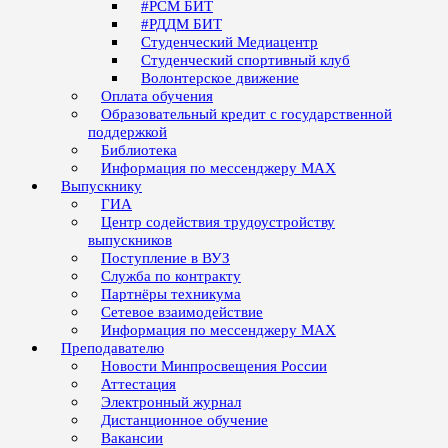
#РСМ БИТ
#РДДМ БИТ
Студенческий Медиацентр
Студенческий спортивный клуб
Волонтерское движение
Оплата обучения
Образовательный кредит с государственной
поддержкой
Библиотека
Информация по мессенджеру MAX
Выпускнику
ГИА
Центр содействия трудоустройству
выпускников
Поступление в ВУЗ
Служба по контракту
Партнёры техникума
Сетевое взаимодействие
Информация по мессенджеру MAX
Преподавателю
Новости Минпросвещения России
Аттестация
Электронный журнал
Дистанционное обучение
Вакансии