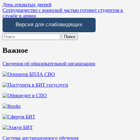
Навигация
День открытых дверей
Сотрудничество с воинской частью готовит студентов к
по
службе в армии
записям
Версия для слабовидящих
Search
for:
Важное
Сведения об образовательной организации
Система дистанционного обучения