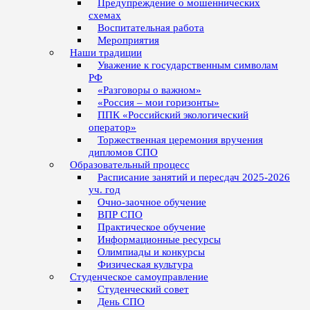
Предупреждение о мошеннических
схемах
Воспитательная работа
Мероприятия
Наши традиции
Уважение к государственным символам
РФ
«Разговоры о важном»
«Россия – мои горизонты»
ППК «Российский экологический
оператор»
Торжественная церемония вручения
дипломов СПО
Образовательный процесс
Расписание занятий и пересдач 2025-2026
уч. год
Очно-заочное обучение
ВПР СПО
Практическое обучение
Информационные ресурсы
Олимпиады и конкурсы
Физическая культура
Студенческое самоуправление
Студенческий совет
День СПО