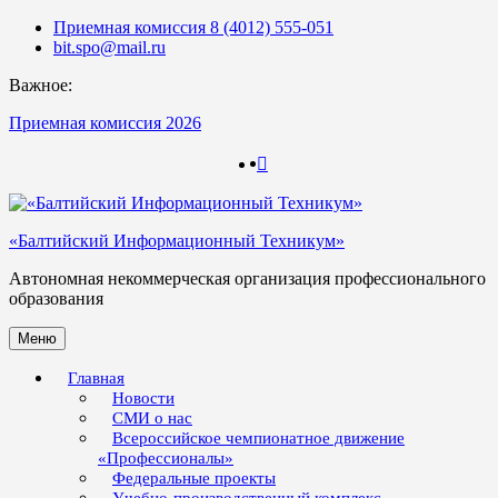
Skip
Приемная комиссия 8 (4012) 555-051
to
bit.spo@mail.ru
content
Важное:
Приемная комиссия 2026
123
123
«Балтийский Информационный Техникум»
Автономная некоммерческая организация профессионального
образования
Меню
Главная
Новости
СМИ о нас
Всероссийское чемпионатное движение
«Профессионалы»
Федеральные проекты