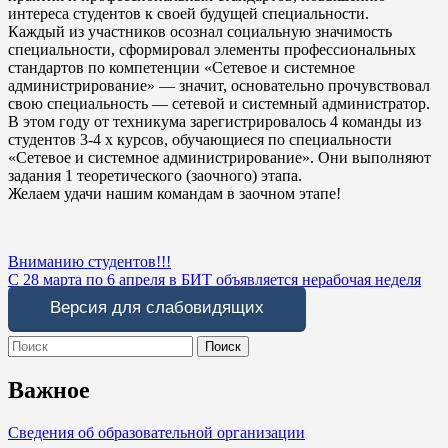
интереса студентов к своей будущей специальности.
Каждый из участников осознал социальную значимость
специальности, сформировал элементы профессиональных
стандартов по компетенции «Сетевое и системное
администрирование» — значит, основательно прочувствовал
свою специальность — сетевой и системный администратор.
В этом году от техникума зарегистрировалось 4 команды из
студентов 3-4 х курсов, обучающиеся по специальности
«Сетевое и системное администрирование». Они выполняют
задания 1 теоретического (заочного) этапа.
Желаем удачи нашим командам в заочном этапе!
Навигация
Вниманию студентов!!!
С 28 марта по 6 апреля в БИТ объявляется нерабочая неделя
по
Версия для слабовидящих
записям
Search
for:
Важное
Сведения об образовательной организации