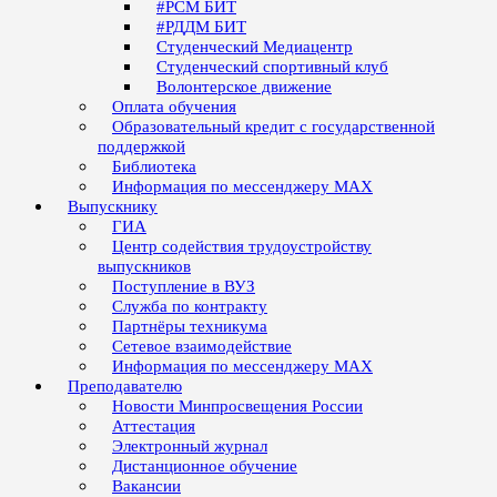
#РСМ БИТ
#РДДМ БИТ
Студенческий Медиацентр
Студенческий спортивный клуб
Волонтерское движение
Оплата обучения
Образовательный кредит с государственной
поддержкой
Библиотека
Информация по мессенджеру MAX
Выпускнику
ГИА
Центр содействия трудоустройству
выпускников
Поступление в ВУЗ
Служба по контракту
Партнёры техникума
Сетевое взаимодействие
Информация по мессенджеру MAX
Преподавателю
Новости Минпросвещения России
Аттестация
Электронный журнал
Дистанционное обучение
Вакансии