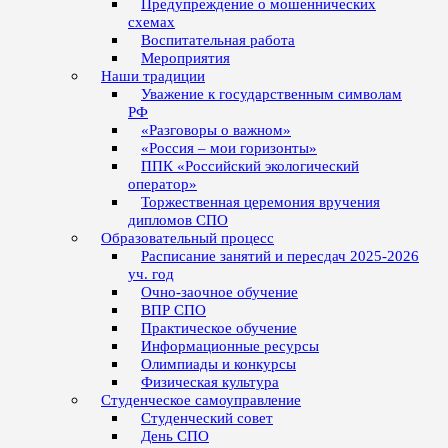
Предупреждение о мошеннических
схемах
Воспитательная работа
Мероприятия
Наши традиции
Уважение к государственным символам
РФ
«Разговоры о важном»
«Россия – мои горизонты»
ППК «Российский экологический
оператор»
Торжественная церемония вручения
дипломов СПО
Образовательный процесс
Расписание занятий и пересдач 2025-2026
уч. год
Очно-заочное обучение
ВПР СПО
Практическое обучение
Информационные ресурсы
Олимпиады и конкурсы
Физическая культура
Студенческое самоуправление
Студенческий совет
День СПО