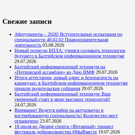
Свежие записи
Абитуриенты – 2026! Вступительные испытания по
специальности 40.02.02 Правоохранительная
деятельность
03.08.2026
Новый полигон БПЛА: учимся создавать технологии
будущего в Балтийском информационном техникуме
29.07.2026
Балтийский информационный техникум на
«Петровской ассамблее» ко Дню ВМФ
29.07.2026
Итоги аттестации, новый адрес и безопасность на
каникулах: в Балтийском информационном техникуме
прошли родительские собрания
29.07.2026
Балтийский информационный техникум: Ваш
уверенный старт в мире высоких технологий!
24.07.2026
Внимание! Ведется набор на актуальную и
востребованную специальность! Количество мест
ограничено
23.07.2026
18 июля во Дворце спорта «Янтарный» прошел
фестиваль добровольчества #МыВместе
19.07.2026