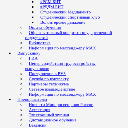
#РСМ БИТ
#РДДМ БИТ
Студенческий Медиацентр
Студенческий спортивный клуб
Волонтерское движение
Оплата обучения
Образовательный кредит с государственной
поддержкой
Библиотека
Информация по мессенджеру MAX
Выпускнику
ГИА
Центр содействия трудоустройству
выпускников
Поступление в ВУЗ
Служба по контракту
Партнёры техникума
Сетевое взаимодействие
Информация по мессенджеру MAX
Преподавателю
Новости Минпросвещения России
Аттестация
Электронный журнал
Дистанционное обучение
Вакансии