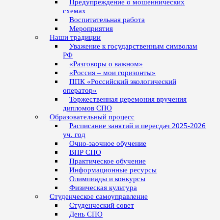
Предупреждение о мошеннических
схемах
Воспитательная работа
Мероприятия
Наши традиции
Уважение к государственным символам
РФ
«Разговоры о важном»
«Россия – мои горизонты»
ППК «Российский экологический
оператор»
Торжественная церемония вручения
дипломов СПО
Образовательный процесс
Расписание занятий и пересдач 2025-2026
уч. год
Очно-заочное обучение
ВПР СПО
Практическое обучение
Информационные ресурсы
Олимпиады и конкурсы
Физическая культура
Студенческое самоуправление
Студенческий совет
День СПО