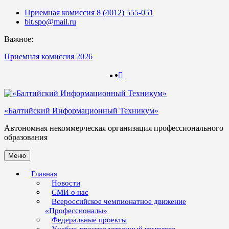
Skip
Приемная комиссия 8 (4012) 555-051
to
bit.spo@mail.ru
content
Важное:
Приемная комиссия 2026
123
123
«Балтийский Информационный Техникум»
Автономная некоммерческая организация профессионального
образования
Меню
Главная
Новости
СМИ о нас
Всероссийское чемпионатное движение
«Профессионалы»
Федеральные проекты