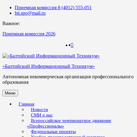
Skip
Приемная комиссия 8 (4012) 555-051
to
bit.spo@mail.ru
content
Важное:
Приемная комиссия 2026
123
123
«Балтийский Информационный Техникум»
Автономная некоммерческая организация профессионального
образования
Меню
Главная
Новости
СМИ о нас
Всероссийское чемпионатное движение
«Профессионалы»
Федеральные проекты