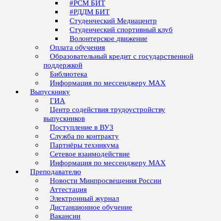
#РСМ БИТ
#РДДМ БИТ
Студенческий Медиацентр
Студенческий спортивный клуб
Волонтерское движение
Оплата обучения
Образовательный кредит с государственной
поддержкой
Библиотека
Информация по мессенджеру MAX
Выпускнику
ГИА
Центр содействия трудоустройству
выпускников
Поступление в ВУЗ
Служба по контракту
Партнёры техникума
Сетевое взаимодействие
Информация по мессенджеру MAX
Преподавателю
Новости Минпросвещения России
Аттестация
Электронный журнал
Дистанционное обучение
Вакансии