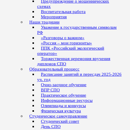
Предупреждение о мошеннических
схемах
Воспитательная работа
Мероприятия
Наши традиции
Уважение к государственным символам
РФ
«Разговоры о важном»
«Россия – мои горизонты»
ППК «Российский экологический
оператор»
Торжественная церемония вручения
дипломов СПО
Образовательный процесс
Расписание занятий и пересдач 2025-2026
уч. год
Очно-заочное обучение
ВПР СПО
Практическое обучение
Информационные ресурсы
Олимпиады и конкурсы
Физическая культура
Студенческое самоуправление
Студенческий совет
День СПО