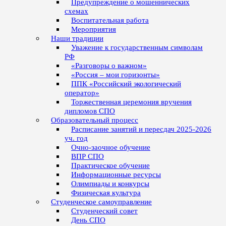
Предупреждение о мошеннических
схемах
Воспитательная работа
Мероприятия
Наши традиции
Уважение к государственным символам
РФ
«Разговоры о важном»
«Россия – мои горизонты»
ППК «Российский экологический
оператор»
Торжественная церемония вручения
дипломов СПО
Образовательный процесс
Расписание занятий и пересдач 2025-2026
уч. год
Очно-заочное обучение
ВПР СПО
Практическое обучение
Информационные ресурсы
Олимпиады и конкурсы
Физическая культура
Студенческое самоуправление
Студенческий совет
День СПО