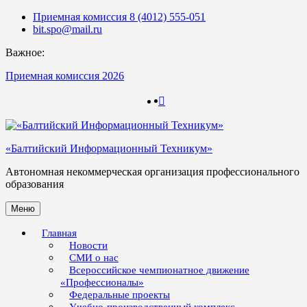
Skip
Приемная комиссия 8 (4012) 555-051
to
bit.spo@mail.ru
content
Важное:
Приемная комиссия 2026
123
123
«Балтийский Информационный Техникум»
Автономная некоммерческая организация профессионального
образования
Меню
Главная
Новости
СМИ о нас
Всероссийское чемпионатное движение
«Профессионалы»
Федеральные проекты