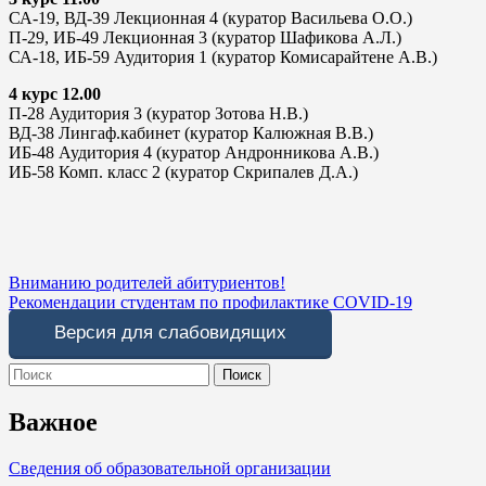
СА-19, ВД-39 Лекционная 4 (куратор Васильева О.О.)
П-29, ИБ-49 Лекционная 3 (куратор Шафикова А.Л.)
СА-18, ИБ-59 Аудитория 1 (куратор Комисарайтене А.В.)
4 курс 12.00
П-28 Аудитория 3 (куратор Зотова Н.В.)
ВД-38 Лингаф.кабинет (куратор Калюжная В.В.)
ИБ-48 Аудитория 4 (куратор Андронникова А.В.)
ИБ-58 Комп. класс 2 (куратор Скрипалев Д.А.)
Навигация
Вниманию родителей абитуриентов!
Рекомендации студентам по профилактике COVID-19
по
Версия для слабовидящих
записям
Search
for:
Важное
Сведения об образовательной организации