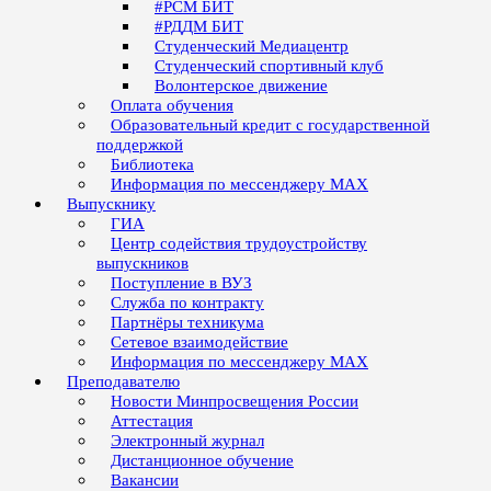
#РСМ БИТ
#РДДМ БИТ
Студенческий Медиацентр
Студенческий спортивный клуб
Волонтерское движение
Оплата обучения
Образовательный кредит с государственной
поддержкой
Библиотека
Информация по мессенджеру MAX
Выпускнику
ГИА
Центр содействия трудоустройству
выпускников
Поступление в ВУЗ
Служба по контракту
Партнёры техникума
Сетевое взаимодействие
Информация по мессенджеру MAX
Преподавателю
Новости Минпросвещения России
Аттестация
Электронный журнал
Дистанционное обучение
Вакансии