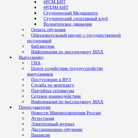
#РСМ БИТ
#РДДМ БИТ
Студенческий Медиацентр
Студенческий спортивный клуб
Волонтерское движение
Оплата обучения
Образовательный кредит с государственной
поддержкой
Библиотека
Информация по мессенджеру MAX
Выпускнику
ГИА
Центр содействия трудоустройству
выпускников
Поступление в ВУЗ
Служба по контракту
Партнёры техникума
Сетевое взаимодействие
Информация по мессенджеру MAX
Преподавателю
Новости Минпросвещения России
Аттестация
Электронный журнал
Дистанционное обучение
Вакансии