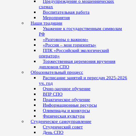
Предупреждение о мошеннических
схемах
Воспитательная работа
Мероприятия
Наши традиции
Уважение к государственным символам
РФ
«Разговоры о важном»
«Россия – мои горизонты»
ППК «Российский экологический
оператор»
Торжественная церемония вручения
дипломов СПО
Образовательный процесс
Расписание занятий и пересдач 2025-2026
уч. год
Очно-заочное обучение
ВПР СПО
Практическое обучение
Информационные ресурсы
Олимпиады и конкурсы
Физическая культура
Студенческое самоуправление
Студенческий совет
День СПО