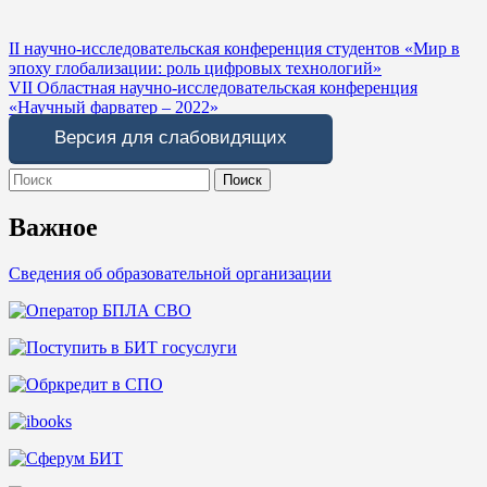
Навигация
II научно-исследовательская конференция студентов «Мир в
эпоху глобализации: роль цифровых технологий»
по
VII Областная научно-исследовательская конференция
записям
«Научный фарватер – 2022»
Версия для слабовидящих
Search
for:
Важное
Сведения об образовательной организации