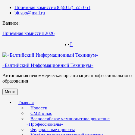
Skip
Приемная комиссия 8 (4012) 555-051
to
bit.spo@mail.ru
content
Важное:
Приемная комиссия 2026
123
123
«Балтийский Информационный Техникум»
Автономная некоммерческая организация профессионального
образования
Меню
Главная
Новости
СМИ о нас
Всероссийское чемпионатное движение
«Профессионалы»
Федеральные проекты