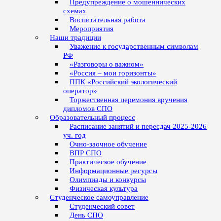
Предупреждение о мошеннических
схемах
Воспитательная работа
Мероприятия
Наши традиции
Уважение к государственным символам
РФ
«Разговоры о важном»
«Россия – мои горизонты»
ППК «Российский экологический
оператор»
Торжественная церемония вручения
дипломов СПО
Образовательный процесс
Расписание занятий и пересдач 2025-2026
уч. год
Очно-заочное обучение
ВПР СПО
Практическое обучение
Информационные ресурсы
Олимпиады и конкурсы
Физическая культура
Студенческое самоуправление
Студенческий совет
День СПО