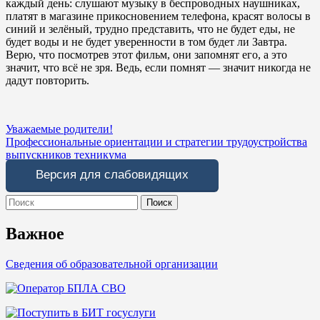
каждый день: слушают музыку в беспроводных наушниках,
платят в магазине прикосновением телефона, красят волосы в
синий и зелёный, трудно представить, что не будет еды, не
будет воды и не будет уверенности в том будет ли Завтра.
Верю, что посмотрев этот фильм, они запомнят его, а это
значит, что всё не зря. Ведь, если помнят — значит никогда не
дадут повторить.
Навигация
Уважаемые родители!
Профессиональные ориентации и стратегии трудоустройства
по
выпускников техникума
записям
Версия для слабовидящих
Search
for:
Важное
Сведения об образовательной организации