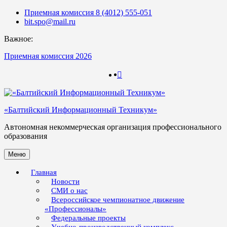
Skip
Приемная комиссия 8 (4012) 555-051
to
bit.spo@mail.ru
content
Важное:
Приемная комиссия 2026
123
123
«Балтийский Информационный Техникум»
Автономная некоммерческая организация профессионального
образования
Меню
Главная
Новости
СМИ о нас
Всероссийское чемпионатное движение
«Профессионалы»
Федеральные проекты