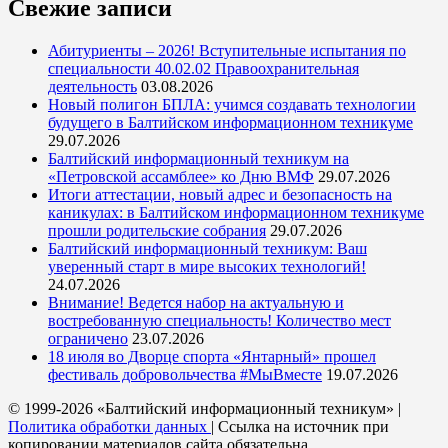
Свежие записи
Абитуриенты – 2026! Вступительные испытания по
специальности 40.02.02 Правоохранительная
деятельность
03.08.2026
Новый полигон БПЛА: учимся создавать технологии
будущего в Балтийском информационном техникуме
29.07.2026
Балтийский информационный техникум на
«Петровской ассамблее» ко Дню ВМФ
29.07.2026
Итоги аттестации, новый адрес и безопасность на
каникулах: в Балтийском информационном техникуме
прошли родительские собрания
29.07.2026
Балтийский информационный техникум: Ваш
уверенный старт в мире высоких технологий!
24.07.2026
Внимание! Ведется набор на актуальную и
востребованную специальность! Количество мест
ограничено
23.07.2026
18 июля во Дворце спорта «Янтарный» прошел
фестиваль добровольчества #МыВместе
19.07.2026
© 1999-2026 «Балтийский информационный техникум» |
Политика обработки данных
| Ссылка на источник при
копировании материалов сайта обязательна.