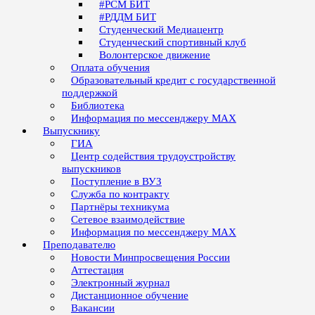
#РСМ БИТ
#РДДМ БИТ
Студенческий Медиацентр
Студенческий спортивный клуб
Волонтерское движение
Оплата обучения
Образовательный кредит с государственной
поддержкой
Библиотека
Информация по мессенджеру MAX
Выпускнику
ГИА
Центр содействия трудоустройству
выпускников
Поступление в ВУЗ
Служба по контракту
Партнёры техникума
Сетевое взаимодействие
Информация по мессенджеру MAX
Преподавателю
Новости Минпросвещения России
Аттестация
Электронный журнал
Дистанционное обучение
Вакансии