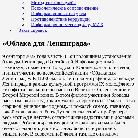
Методическая служба
Психологическое сопровождение
Информационные ресурсы
Противодействие коррупции
Информация по мессенджеру MAX
Заказ справок
«Облака для Ленинграда»
9 сентября 2022 года в честь 81-ой годовщины установления
блокады Ленинграда Балтийский Информационный
Техникум, совместно с Городской Юношеской библиотекой,
принял участие во всероссийской акции «Облака для
Ленинграда». В 11:00 был онлайн просмотр фильма о блокаде
Ленинграда в рамках культурной программы IX молодёжного
кинофестиваля короткого метра о Великой Отечественной и
Второй Мировой войне. В этом фильме участники блокады
рассказывали о том, как им удалось пережить её. Глядя на этих
стариков, удивляешься одному, и пожалуй самому главному,
какой силы должен быть Дух человека, чтобы пройдя через
весь этот Ад в детстве, остаться жизнерадостными и добрыми
людьми. Ребята по-разному реагировали на фильм и было
очень отрадно видеть в их глазах боль и сочувствие к
увиденному. В современной жизни там, где они живут