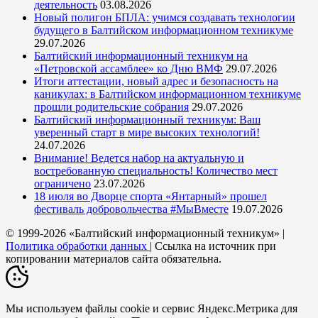
деятельность
03.08.2026
Новый полигон БПЛА: учимся создавать технологии
будущего в Балтийском информационном техникуме
29.07.2026
Балтийский информационный техникум на
«Петровской ассамблее» ко Дню ВМФ
29.07.2026
Итоги аттестации, новый адрес и безопасность на
каникулах: в Балтийском информационном техникуме
прошли родительские собрания
29.07.2026
Балтийский информационный техникум: Ваш
уверенный старт в мире высоких технологий!
24.07.2026
Внимание! Ведется набор на актуальную и
востребованную специальность! Количество мест
ограничено
23.07.2026
18 июля во Дворце спорта «Янтарный» прошел
фестиваль добровольчества #МыВместе
19.07.2026
© 1999-2026 «Балтийский информационный техникум» |
Политика обработки данных
| Ссылка на источник при
копировании материалов сайта обязательна.
Мы используем файлы cookie и сервис Яндекс.Метрика для