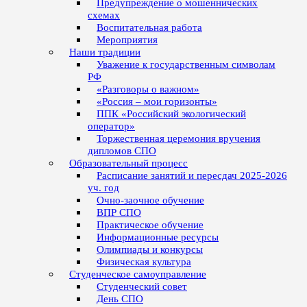
Предупреждение о мошеннических
схемах
Воспитательная работа
Мероприятия
Наши традиции
Уважение к государственным символам
РФ
«Разговоры о важном»
«Россия – мои горизонты»
ППК «Российский экологический
оператор»
Торжественная церемония вручения
дипломов СПО
Образовательный процесс
Расписание занятий и пересдач 2025-2026
уч. год
Очно-заочное обучение
ВПР СПО
Практическое обучение
Информационные ресурсы
Олимпиады и конкурсы
Физическая культура
Студенческое самоуправление
Студенческий совет
День СПО