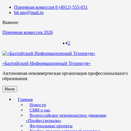
Skip
Приемная комиссия 8 (4012) 555-051
to
bit.spo@mail.ru
content
Важное:
Приемная комиссия 2026
123
123
«Балтийский Информационный Техникум»
Автономная некоммерческая организация профессионального
образования
Меню
Главная
Новости
СМИ о нас
Всероссийское чемпионатное движение
«Профессионалы»
Федеральные проекты