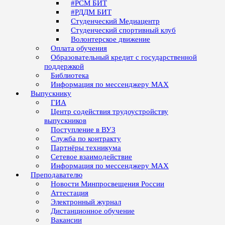
#РСМ БИТ
#РДДМ БИТ
Студенческий Медиацентр
Студенческий спортивный клуб
Волонтерское движение
Оплата обучения
Образовательный кредит с государственной
поддержкой
Библиотека
Информация по мессенджеру MAX
Выпускнику
ГИА
Центр содействия трудоустройству
выпускников
Поступление в ВУЗ
Служба по контракту
Партнёры техникума
Сетевое взаимодействие
Информация по мессенджеру MAX
Преподавателю
Новости Минпросвещения России
Аттестация
Электронный журнал
Дистанционное обучение
Вакансии