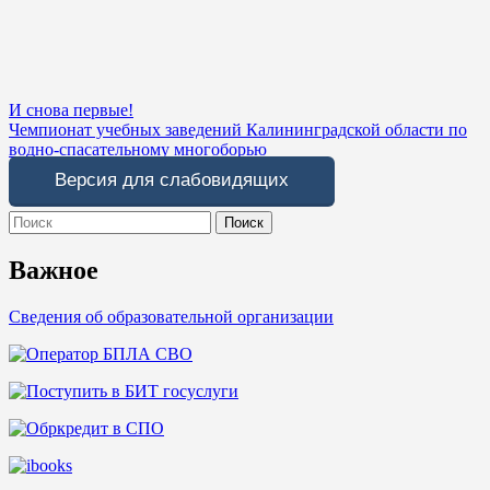
Навигация
И снова первые!
Чемпионат учебных заведений Калининградской области по
по
водно-спасательному многоборью
записям
Версия для слабовидящих
Search
for:
Важное
Сведения об образовательной организации