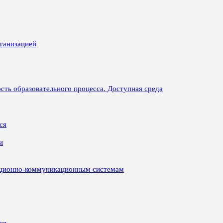
рганизацией
сть образовательного процесса. Доступная среда
ся
и
ационно-коммуникационным системам