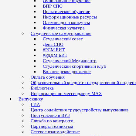
Очно-заочное обучение
ВПР СПО
Практическое обучение
Информационные ресурсы
Олимпиады и конкурсы
Физическая культура
Студенческое самоуправление
Студенческий совет
День СПО
#РСМ БИТ
#РДДМ БИТ
Студенческий Медиацентр
Студенческий спортивный клуб
Волонтерское движение
Оплата обучения
Образовательный кредит с государственной поддер
Библиотека
Информация по мессенджеру MAX
Выпускнику
ГИА
Центр содействия трудоустройству выпускников
Поступление в ВУЗ
Служба по контракту
Партнёры техникума
Сетевое взаимодействие