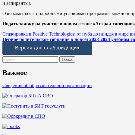
и аспиранты).
Ознакомиться с подробными условиями программы можно в пр
Подать заявку на участие в новом сезоне «Астра-стипендии»
Навигация
Стажировка в Positive Technologies: от нуба до ниндзя в мире 
Первое родительское собрание в новом 2023-2024 учебном го
по
Версия для слабовидящих
записям
Search
for:
Важное
Сведения об образовательной организации