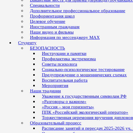
Вакантные места для приёма (перевода) обучающих
Специальности
Дополнительное профессиональное образование
Профориентация школ
Целевое обучение
Иностранным гражданам
Наше видео и фильмы
Информация по мессенджеру MAX
Студенту
БЕЗОПАСНОСТЬ
Инструкции и памятки
Профилактика экстремизма
Советы психолога
Социально-психологическое тестирование
Предупреждение о мошеннических схемах
Воспитательная работа
Мероприятия
Наши традиции
Уважение к государственным символам РФ
«Разговоры о важном»
«Россия – мои горизонты»
ППК «Российский экологический оператор»
Торжественная церемония вручения дипломо
Образовательный процесс
Расписание занятий и пересдач 2025-2026 уч.