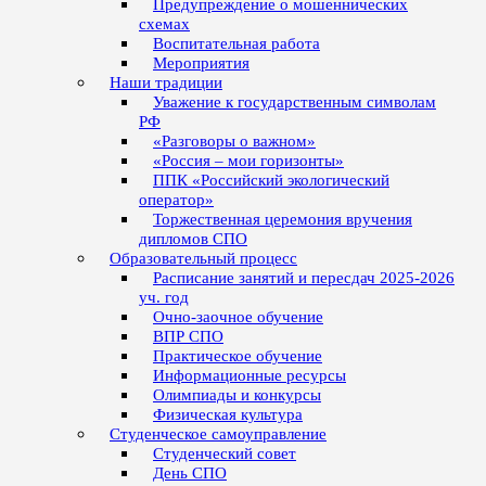
Предупреждение о мошеннических
схемах
Воспитательная работа
Мероприятия
Наши традиции
Уважение к государственным символам
РФ
«Разговоры о важном»
«Россия – мои горизонты»
ППК «Российский экологический
оператор»
Торжественная церемония вручения
дипломов СПО
Образовательный процесс
Расписание занятий и пересдач 2025-2026
уч. год
Очно-заочное обучение
ВПР СПО
Практическое обучение
Информационные ресурсы
Олимпиады и конкурсы
Физическая культура
Студенческое самоуправление
Студенческий совет
День СПО