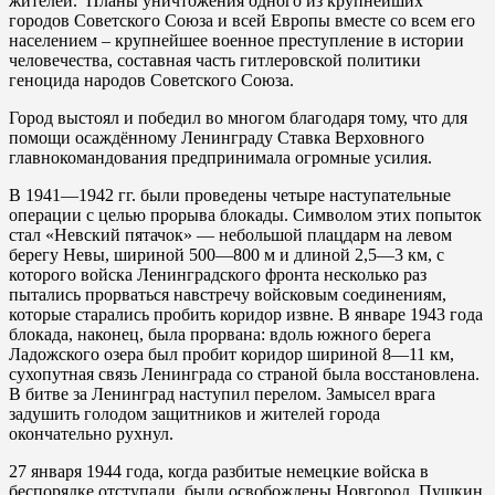
жителей. Планы уничтожения одного из крупнейших
городов Советского Союза и всей Европы вместе со всем его
населением – крупнейшее военное преступление в истории
человечества, составная часть гитлеровской политики
геноцида народов Советского Союза.
Город выстоял и победил во многом благодаря тому, что для
помощи осаждённому Ленинграду Ставка Верховного
главнокомандования предпринимала огромные усилия.
В 1941—1942 гг. были проведены четыре наступательные
операции с целью прорыва блокады. Символом этих попыток
стал «Невский пятачок» — небольшой плацдарм на левом
берегу Невы, шириной 500—800 м и длиной 2,5—3 км, с
которого войска Ленинградского фронта несколько раз
пытались прорваться навстречу войсковым соединениям,
которые старались пробить коридор извне. В январе 1943 года
блокада, наконец, была прорвана: вдоль южного берега
Ладожского озера был пробит коридор шириной 8—11 км,
сухопутная связь Ленинграда со страной была восстановлена.
В битве за Ленинград наступил перелом. Замысел врага
задушить голодом защитников и жителей города
окончательно рухнул.
27 января 1944 года, когда разбитые немецкие войска в
беспорядке отступали, были освобождены Новгород, Пушкин