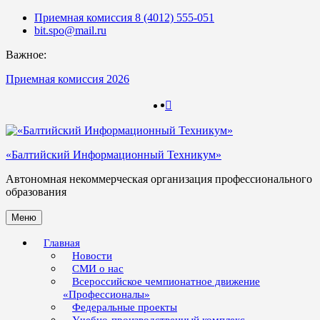
Skip
Приемная комиссия 8 (4012) 555-051
to
bit.spo@mail.ru
content
Важное:
Приемная комиссия 2026
123
123
«Балтийский Информационный Техникум»
Автономная некоммерческая организация профессионального
образования
Меню
Главная
Новости
СМИ о нас
Всероссийское чемпионатное движение
«Профессионалы»
Федеральные проекты