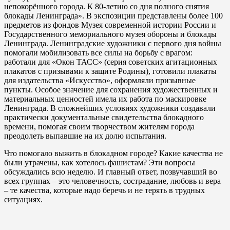
непокорённого города. К 80-летию со дня полного снятия
блокады Ленинграда». В экспозиции представлены более 100
предметов из фондов Музея современной истории России и
Государственного мемориального музея обороны и блокады
Ленинграда. Ленинградские художники с первого дня войны
помогали мобилизовать все силы на борьбу с врагом:
работали для «Окон ТАСС» (серия советских агитационных
плакатов с призывами к защите Родины), готовили плакаты
для издательства «Искусство», оформляли призывные
пункты. Особое значение для сохранения художественных и
материальных ценностей имела их работа по маскировке
Ленинграда. В сложнейших условиях художники создавали
практически документальные свидетельства блокадного
времени, помогая своим творчеством жителям города
преодолеть выпавшие на их долю испытания.
Что помогало выжить в блокадном городе? Какие качества не
были утрачены, как хотелось фашистам? Эти вопросы
обсуждались всю неделю. И главный ответ, позвучавший во
всех группах – это человечность, сострадание, любовь и вера
– те качества, которые надо беречь и не терять в трудных
ситуациях.