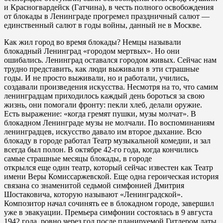
и Красногвардейск (Гатчина), в честь полного освобождения
от блокады в Ленинграде прогремел праздничный салют —
единственный салют в годы войны, данный не в Москве.
Как жил город во время блокады? Немцы называли
блокадный Ленинград «городом мертвых». Но они
ошибались. Ленинград оставался городом живых. Сейчас нам
трудно представить, как люди выживали в эти страшные
годы. И не просто выживали, но и работали, учились,
создавали произведения искусства. Несмотря на то, что самим
ленинградцам приходилось каждый день бороться за свою
жизнь, они помогали фронту: пекли хлеб, делали оружие.
Есть выражение: «когда гремят пушки, музы молчат». В
блокадном Ленинграде музы не молчали. По воспоминаниям
ленинградцев, искусство давало им второе дыхание. Всю
блокаду в городе работал Театр музыкальной комедии, и зал
всегда был полон. В октябре 42-го года, когда кончились
самые страшные месяцы блокады, в городе
открылся еще один театр, который сейчас известен как Театр
имени Веры Комиссаржевской. Еще одна героическая история
связана со знаменитой седьмой симфонией Дмитрия
Шостаковича, которую называют «Ленинградской».
Композитор начал сочинять ее в блокадном городе, завершил
уже в эвакуации. Премьера симфонии состоялась в 9 августа
1942 года, ровно через год после планируемой Гитлером даты