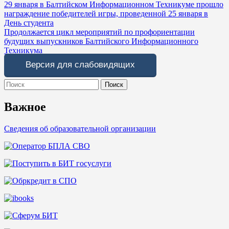
Навигация
29 января в Балтийском Информационном Техникуме прошло
награждение победителей игры, проведенной 25 января в
по
День студента
записям
Продолжается цикл мероприятий по профориентации
будущих выпускников Балтийского Информационного
Техникума
Версия для слабовидящих
Search
for:
Важное
Сведения об образовательной организации