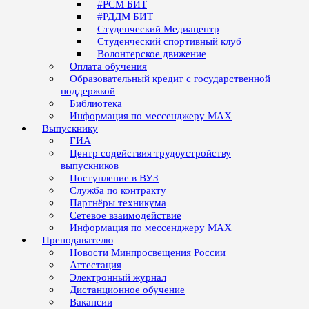
#РСМ БИТ
#РДДМ БИТ
Студенческий Медиацентр
Студенческий спортивный клуб
Волонтерское движение
Оплата обучения
Образовательный кредит с государственной
поддержкой
Библиотека
Информация по мессенджеру MAX
Выпускнику
ГИА
Центр содействия трудоустройству
выпускников
Поступление в ВУЗ
Служба по контракту
Партнёры техникума
Сетевое взаимодействие
Информация по мессенджеру MAX
Преподавателю
Новости Минпросвещения России
Аттестация
Электронный журнал
Дистанционное обучение
Вакансии