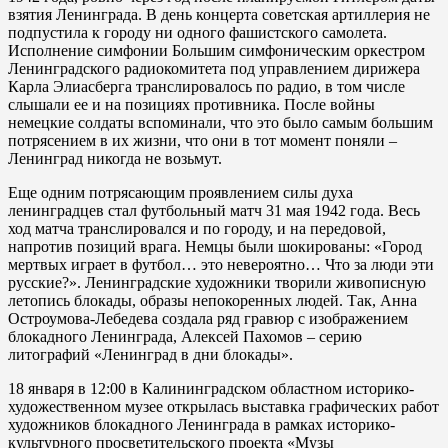
взятия Ленинграда. В день концерта советская артиллерия не
подпустила к городу ни одного фашистского самолета.
Исполнение симфонии Большим симфоническим оркестром
Ленинградского радиокомитета под управлением дирижера
Карла Элиасберга транслировалось по радио, в том числе
слышали ее и на позициях противника. После войны
немецкие солдаты вспоминали, что это было самым большим
потрясением в их жизни, что они в тот момент поняли –
Ленинград никогда не возьмут.
Еще одним потрясающим проявлением силы духа
ленинградцев стал футбольный матч 31 мая 1942 года. Весь
ход матча транслировался и по городу, и на передовой,
напротив позиций врага. Немцы были шокированы: «Город
мертвых играет в футбол… это невероятно… Что за люди эти
русские?». Ленинградские художники творили живописную
летопись блокады, образы непокоренных людей. Так, Анна
Остроумова-Лебедева создала ряд гравюр с изображением
блокадного Ленинграда, Алексей Пахомов – серию
литографий «Ленинград в дни блокады».
18 января в 12:00 в Калининградском областном историко-
художественном музее открылась выставка графических работ
художников блокадного Ленинграда в рамках историко-
культурного просветительского проекта «Музы