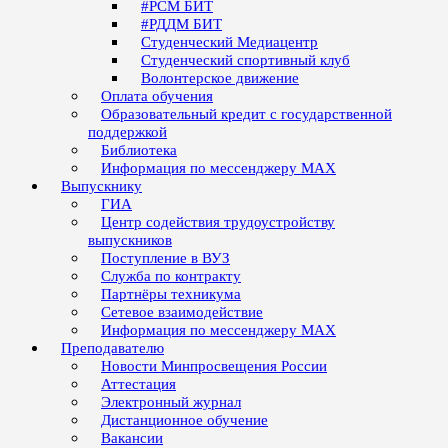
#РСМ БИТ
#РДДМ БИТ
Студенческий Медиацентр
Студенческий спортивный клуб
Волонтерское движение
Оплата обучения
Образовательный кредит с государственной
поддержкой
Библиотека
Информация по мессенджеру MAX
Выпускнику
ГИА
Центр содействия трудоустройству
выпускников
Поступление в ВУЗ
Служба по контракту
Партнёры техникума
Сетевое взаимодействие
Информация по мессенджеру MAX
Преподавателю
Новости Минпросвещения России
Аттестация
Электронный журнал
Дистанционное обучение
Вакансии