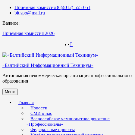
Skip
Приемная комиссия 8 (4012) 555-051
to
bit.spo@mail.ru
content
Важное:
Приемная комиссия 2026
123
123
«Балтийский Информационный Техникум»
Автономная некоммерческая организация профессионального
образования
Меню
Главная
Новости
СМИ о нас
Всероссийское чемпионатное движение
«Профессионалы»
Федеральные проекты