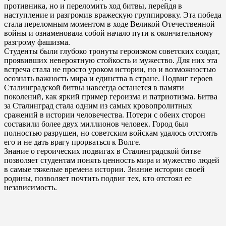
противника, но и переломить ход битвы, перейдя в
наступление и разгромив вражескую группировку. Эта победа
стала переломным моментом в ходе Великой Отечественной
войны и ознаменовала собой начало пути к окончательному
разгрому фашизма.
Студенты были глубоко тронуты героизмом советских солдат,
проявивших невероятную стойкость и мужество. Для них эта
встреча стала не просто уроком истории, но и возможностью
осознать важность мира и единства в стране. Подвиг героев
Сталинградской битвы навсегда останется в памяти
поколений, как яркий пример героизма и патриотизма. Битва
за Сталинград стала одним из самых кровопролитных
сражений в истории человечества. Потери с обеих сторон
составили более двух миллионов человек. Город был
полностью разрушен, но советским войскам удалось отстоять
его и не дать врагу прорваться к Волге.
Знание о героических подвигах в Сталинградской битве
позволяет студентам понять ценность мира и мужество людей
в самые тяжелые времена истории. Знание истории своей
родины, позволяет почтить подвиг тех, кто отстоял ее
независимость.