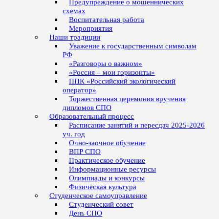
Предупреждение о мошеннических
схемах
Воспитательная работа
Мероприятия
Наши традиции
Уважение к государственным символам
РФ
«Разговоры о важном»
«Россия – мои горизонты»
ППК «Российский экологический
оператор»
Торжественная церемония вручения
дипломов СПО
Образовательный процесс
Расписание занятий и пересдач 2025-2026
уч. год
Очно-заочное обучение
ВПР СПО
Практическое обучение
Информационные ресурсы
Олимпиады и конкурсы
Физическая культура
Студенческое самоуправление
Студенческий совет
День СПО