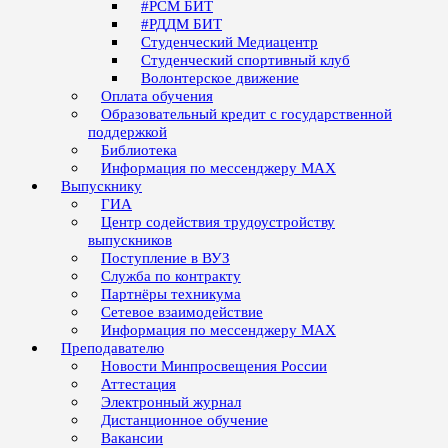
#РСМ БИТ
#РДДМ БИТ
Студенческий Медиацентр
Студенческий спортивный клуб
Волонтерское движение
Оплата обучения
Образовательный кредит с государственной
поддержкой
Библиотека
Информация по мессенджеру MAX
Выпускнику
ГИА
Центр содействия трудоустройству
выпускников
Поступление в ВУЗ
Служба по контракту
Партнёры техникума
Сетевое взаимодействие
Информация по мессенджеру MAX
Преподавателю
Новости Минпросвещения России
Аттестация
Электронный журнал
Дистанционное обучение
Вакансии