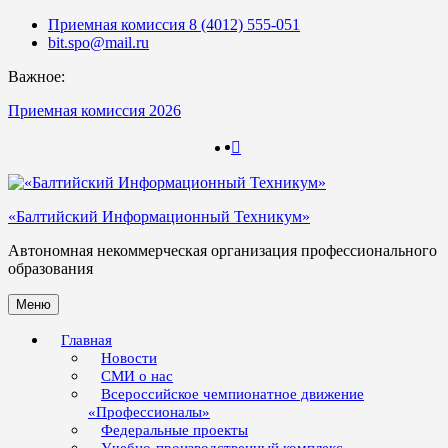
Skip
Приемная комиссия 8 (4012) 555-051
to
bit.spo@mail.ru
content
Важное:
Приемная комиссия 2026
123
123
«Балтийский Информационный Техникум»
Автономная некоммерческая организация профессионального
образования
Меню
Главная
Новости
СМИ о нас
Всероссийское чемпионатное движение
«Профессионалы»
Федеральные проекты