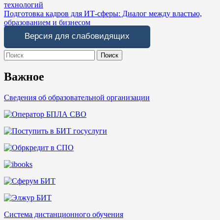
технологий
по
Подготовка кадров для ИТ-сферы: Диалог между властью,
записям
образованием и бизнесом
Версия для слабовидящих
Search
for:
Важное
Сведения об образовательной организации
Система дистанционного обучения