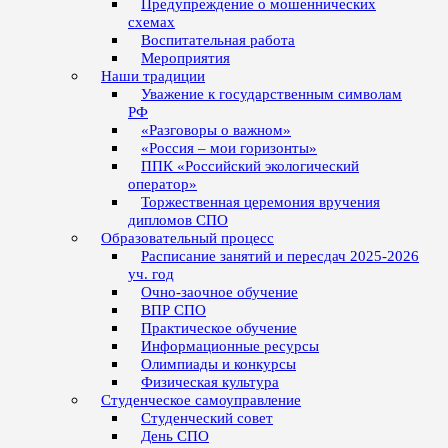
Предупреждение о мошеннических
схемах
Воспитательная работа
Мероприятия
Наши традиции
Уважение к государственным символам
РФ
«Разговоры о важном»
«Россия – мои горизонты»
ППК «Российский экологический
оператор»
Торжественная церемония вручения
дипломов СПО
Образовательный процесс
Расписание занятий и пересдач 2025-2026
уч. год
Очно-заочное обучение
ВПР СПО
Практическое обучение
Информационные ресурсы
Олимпиады и конкурсы
Физическая культура
Студенческое самоуправление
Студенческий совет
День СПО