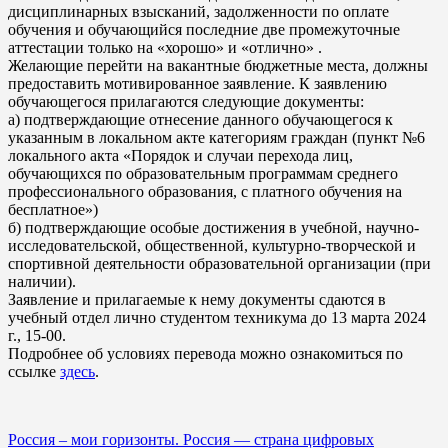
дисциплинарных взысканий, задолженности по оплате
обучения и обучающийся последние две промежуточные
аттестации только на «хорошо» и «отлично» .
Желающие перейти на вакантные бюджетные места, должны
предоставить мотивированное заявление. К заявлению
обучающегося прилагаются следующие документы:
а) подтверждающие отнесение данного обучающегося к
указанным в локальном акте категориям граждан (пункт №6
локального акта «Порядок и случаи перехода лиц,
обучающихся по образовательным программам среднего
профессионального образования, с платного обучения на
бесплатное»)
б) подтверждающие особые достижения в учебной, научно-
исследовательской, общественной, культурно-творческой и
спортивной деятельности образовательной организации (при
наличии).
Заявление и прилагаемые к нему документы сдаются в
учебный отдел лично студентом техникума до 13 марта 2024
г., 15-00.
Подробнее об условиях перевода можно ознакомиться по
ссылке
здесь
.
Навигация
Россия – мои горизонты. Россия — страна цифровых