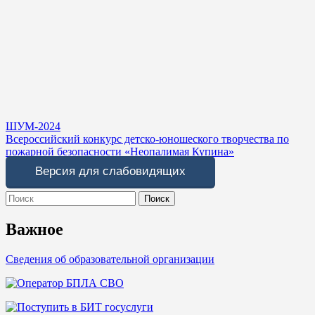
Навигация
ШУМ-2024
Всероссийский конкурс детско-юношеского творчества по
по
пожарной безопасности «Неопалимая Купина»
записям
Версия для слабовидящих
Search
for:
Важное
Сведения об образовательной организации