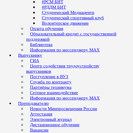
#РСМ БИТ
#РДДМ БИТ
Студенческий Медиацентр
Студенческий спортивный клуб
Волонтерское движение
Оплата обучения
Образовательный кредит с государственной
поддержкой
Библиотека
Информация по мессенджеру MAX
Выпускнику
ГИА
Центр содействия трудоустройству
выпускников
Поступление в ВУЗ
Служба по контракту
Партнёры техникума
Сетевое взаимодействие
Информация по мессенджеру MAX
Преподавателю
Новости Минпросвещения России
Аттестация
Электронный журнал
Дистанционное обучение
Вакансии