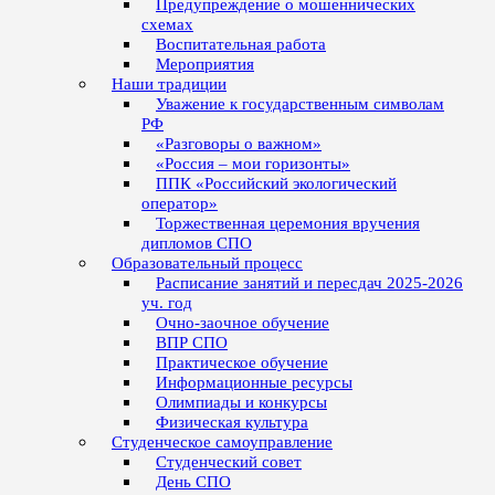
Предупреждение о мошеннических
схемах
Воспитательная работа
Мероприятия
Наши традиции
Уважение к государственным символам
РФ
«Разговоры о важном»
«Россия – мои горизонты»
ППК «Российский экологический
оператор»
Торжественная церемония вручения
дипломов СПО
Образовательный процесс
Расписание занятий и пересдач 2025-2026
уч. год
Очно-заочное обучение
ВПР СПО
Практическое обучение
Информационные ресурсы
Олимпиады и конкурсы
Физическая культура
Студенческое самоуправление
Студенческий совет
День СПО