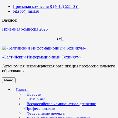
Skip
Приемная комиссия 8 (4012) 555-051
to
bit.spo@mail.ru
content
Важное:
Приемная комиссия 2026
123
123
«Балтийский Информационный Техникум»
Автономная некоммерческая организация профессионального
образования
Меню
Главная
Новости
СМИ о нас
Всероссийское чемпионатное движение
«Профессионалы»
Федеральные проекты