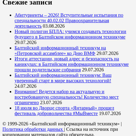
Свежие записи
Абитуриенты – 2026! Вступительные испытания по
специальности 40.02.02 Правоохранительная
деятельность
03.08.2026
Новый полигон БПЛА: учимся создавать технологии
будущего в Балтийском информационном техникуме
29.07.2026
Балтийский информационный техникум на
«Петровской ассамблее» ко Дню ВМФ
29.07.2026
Итоги аттестации, новый адрес и безопасность на
каникулах: в Балтийском информационном техникуме
прошли родительские собрания
29.07.2026
Балтийский информационный техникум: Ваш
уверенный старт в мире высоких технологий!
24.07.2026
Внимание! Ведется набор на актуальную и
востребованную специальность! Количество мест
ограничено
23.07.2026
18 июля во Дворце спорта «Янтарный» прошел
фестиваль добровольчества #МыВместе
19.07.2026
© 1999-2026 «Балтийский информационный техникум» |
Политика обработки данных
| Ссылка на источник при
копировании материалов сайта обязательна.