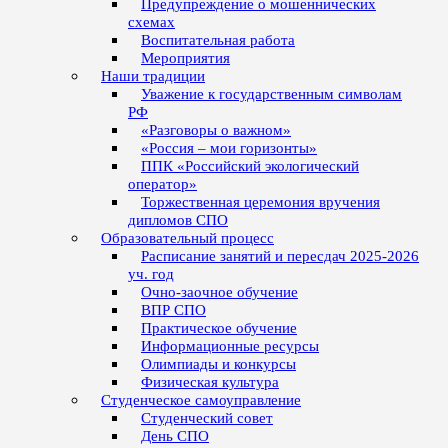
Предупреждение о мошеннических
схемах
Воспитательная работа
Мероприятия
Наши традиции
Уважение к государственным символам
РФ
«Разговоры о важном»
«Россия – мои горизонты»
ППК «Российский экологический
оператор»
Торжественная церемония вручения
дипломов СПО
Образовательный процесс
Расписание занятий и пересдач 2025-2026
уч. год
Очно-заочное обучение
ВПР СПО
Практическое обучение
Информационные ресурсы
Олимпиады и конкурсы
Физическая культура
Студенческое самоуправление
Студенческий совет
День СПО