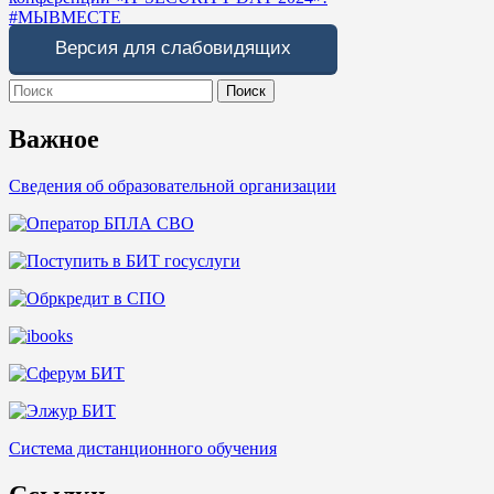
записям
#МЫВМЕСТЕ
Версия для слабовидящих
Search
for:
Важное
Сведения об образовательной организации
Система дистанционного обучения