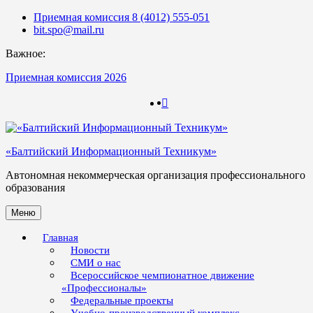
Skip
Приемная комиссия 8 (4012) 555-051
to
bit.spo@mail.ru
content
Важное:
Приемная комиссия 2026
123
123
«Балтийский Информационный Техникум»
Автономная некоммерческая организация профессионального
образования
Меню
Главная
Новости
СМИ о нас
Всероссийское чемпионатное движение
«Профессионалы»
Федеральные проекты