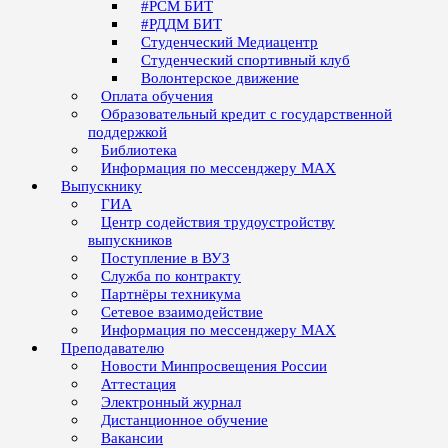
#РСМ БИТ
#РДДМ БИТ
Студенческий Медиацентр
Студенческий спортивный клуб
Волонтерское движение
Оплата обучения
Образовательный кредит с государственной
поддержкой
Библиотека
Информация по мессенджеру MAX
Выпускнику
ГИА
Центр содействия трудоустройству
выпускников
Поступление в ВУЗ
Служба по контракту
Партнёры техникума
Сетевое взаимодействие
Информация по мессенджеру MAX
Преподавателю
Новости Минпросвещения России
Аттестация
Электронный журнал
Дистанционное обучение
Вакансии