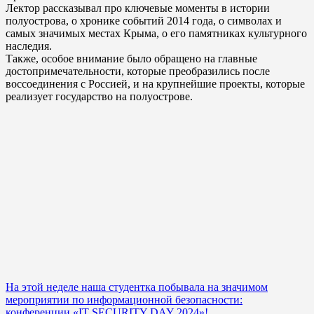
Лектор рассказывал про ключевые моменты в истории
полуострова, о хронике событий 2014 года, о символах и
самых значимых местах Крыма, о его памятниках культурного
наследия.
Также, особое внимание было обращено на главные
достопримечательности, которые преобразились после
воссоединения с Россией, и на крупнейшие проекты, которые
реализует государство на полуострове.
Навигация
На этой неделе наша студентка побывала на значимом
мероприятии по информационной безопасности:
по
конференции «IT SECURITY DAY 2024»!