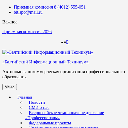
Skip
Приемная комиссия 8 (4012) 555-051
to
bit.spo@mail.ru
content
Важное:
Приемная комиссия 2026
123
123
«Балтийский Информационный Техникум»
Автономная некоммерческая организация профессионального
образования
Меню
Главная
Новости
СМИ о нас
Всероссийское чемпионатное движение
«Профессионалы»
Федеральные проекты