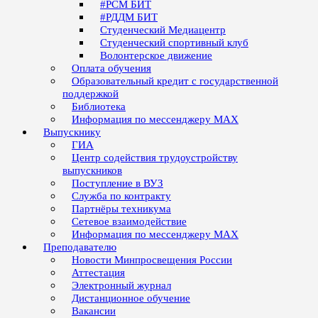
#РСМ БИТ
#РДДМ БИТ
Студенческий Медиацентр
Студенческий спортивный клуб
Волонтерское движение
Оплата обучения
Образовательный кредит с государственной
поддержкой
Библиотека
Информация по мессенджеру MAX
Выпускнику
ГИА
Центр содействия трудоустройству
выпускников
Поступление в ВУЗ
Служба по контракту
Партнёры техникума
Сетевое взаимодействие
Информация по мессенджеру MAX
Преподавателю
Новости Минпросвещения России
Аттестация
Электронный журнал
Дистанционное обучение
Вакансии