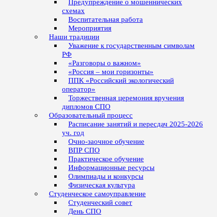
Предупреждение о мошеннических
схемах
Воспитательная работа
Мероприятия
Наши традиции
Уважение к государственным символам
РФ
«Разговоры о важном»
«Россия – мои горизонты»
ППК «Российский экологический
оператор»
Торжественная церемония вручения
дипломов СПО
Образовательный процесс
Расписание занятий и пересдач 2025-2026
уч. год
Очно-заочное обучение
ВПР СПО
Практическое обучение
Информационные ресурсы
Олимпиады и конкурсы
Физическая культура
Студенческое самоуправление
Студенческий совет
День СПО