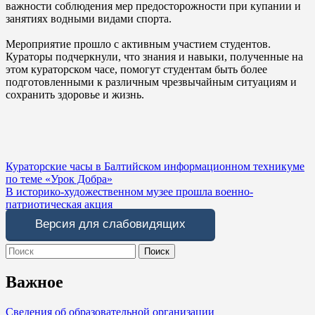
важности соблюдения мер предосторожности при купании и
занятиях водными видами спорта.
Мероприятие прошло с активным участием студентов.
Кураторы подчеркнули, что знания и навыки, полученные на
этом кураторском часе, помогут студентам быть более
подготовленными к различным чрезвычайным ситуациям и
сохранить здоровье и жизнь.
Навигация
Кураторские часы в Балтийском информационном техникуме
по теме «Урок Добра»
по
В историко-художественном музее прошла военно-
записям
патриотическая акция
Версия для слабовидящих
Search
for:
Важное
Сведения об образовательной организации