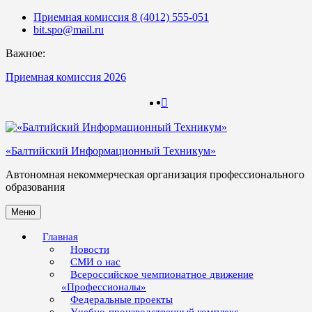
Skip
Приемная комиссия 8 (4012) 555-051
to
bit.spo@mail.ru
content
Важное:
Приемная комиссия 2026
123
123
«Балтийский Информационный Техникум»
Автономная некоммерческая организация профессионального
образования
Меню
Главная
Новости
СМИ о нас
Всероссийское чемпионатное движение
«Профессионалы»
Федеральные проекты