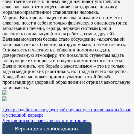
следственные связи: почему люди начинают употреблять
алкоголь, как этот процесс влияет на здоровье, психику,
морально-нравственное становление человека.
Марина Викторовна акцентировала внимание на том, что
алкоголь несет в себе не только физическую опасность (риск
заболеваний печени, сердца, нервной системы), но и
опасность социальную (потеря работы, семьи, друзей).
Важным моментом беседы стало обсуждение «алкогольной
зависимости» как болезни, которую можно и нужно лечить.
Открытость и честность в общении помогли создать
доверительную атмосферу, что позволило студентам задать
волнующие их вопросы и получить компетентные ответы.
Важно помнить, что борьба с алкоголизмом – это не только
задача медицинских работников, но и задача всего общества.
Каждый из нас может принять участие в этой борьбе,
пропагандируя здоровый образ жизни и отрицая алкогольную
зависимость.
Навигация
Центр содействия трудоустройству выпускников: важный шаг
к успешной карьере
по
День воинской славы: экскурс в историю
записям
Версия для слабовидящих