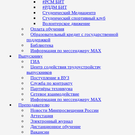
#РСМ БИТ
#РДДМ БИТ
Студенческий Медиацентр
Студенческий спортивный клуб
Волонтерское движение
Оплата обучения
Образовательный кредит с государственной
поддержкой
Библиотека
Информация по мессенджеру MAX
Выпускнику
ГИА
Центр содействия трудоустройству
выпускников
Поступление в ВУЗ
Служба по контракту
Партнёры техникума
Сетевое взаимодействие
Информация по мессенджеру MAX
Преподавателю
Новости Минпросвещения России
Аттестация
Электронный журнал
Дистанционное обучение
Вакансии