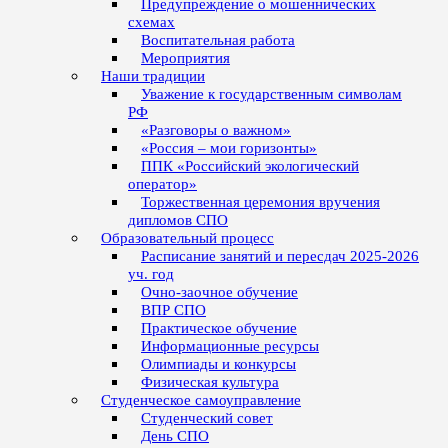
Предупреждение о мошеннических
схемах
Воспитательная работа
Мероприятия
Наши традиции
Уважение к государственным символам
РФ
«Разговоры о важном»
«Россия – мои горизонты»
ППК «Российский экологический
оператор»
Торжественная церемония вручения
дипломов СПО
Образовательный процесс
Расписание занятий и пересдач 2025-2026
уч. год
Очно-заочное обучение
ВПР СПО
Практическое обучение
Информационные ресурсы
Олимпиады и конкурсы
Физическая культура
Студенческое самоуправление
Студенческий совет
День СПО