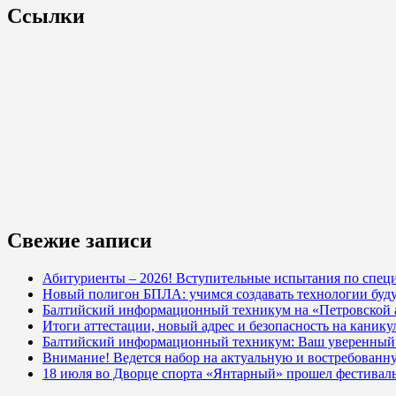
Ссылки
Свежие записи
Абитуриенты – 2026! Вступительные испытания по специ
Новый полигон БПЛА: учимся создавать технологии буд
Балтийский информационный техникум на «Петровской
Итоги аттестации, новый адрес и безопасность на кани
Балтийский информационный техникум: Ваш уверенный с
Внимание! Ведется набор на актуальную и востребованн
18 июля во Дворце спорта «Янтарный» прошел фестивал