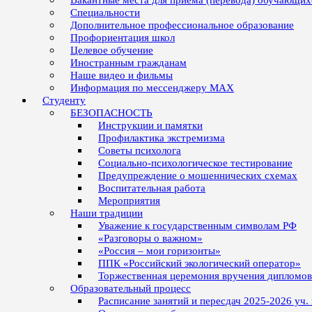
Вакантные места для приёма (перевода) обучающих
Специальности
Дополнительное профессиональное образование
Профориентация школ
Целевое обучение
Иностранным гражданам
Наше видео и фильмы
Информация по мессенджеру MAX
Студенту
БЕЗОПАСНОСТЬ
Инструкции и памятки
Профилактика экстремизма
Советы психолога
Социально-психологическое тестирование
Предупреждение о мошеннических схемах
Воспитательная работа
Мероприятия
Наши традиции
Уважение к государственным символам РФ
«Разговоры о важном»
«Россия – мои горизонты»
ППК «Российский экологический оператор»
Торжественная церемония вручения дипломо
Образовательный процесс
Расписание занятий и пересдач 2025-2026 уч.