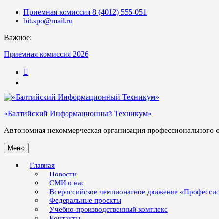
Skip
Приемная комиссия 8 (4012) 555-051
to
bit.spo@mail.ru
content
Важное:
Приемная комиссия 2026
123
«Балтийский Информационный Техникум»
Автономная некоммерческая организация профессионального 
Меню
Главная
Новости
СМИ о нас
Всероссийское чемпионатное движение «Професси
Федеральные проекты
Учебно-производственный комплекс
Контакты