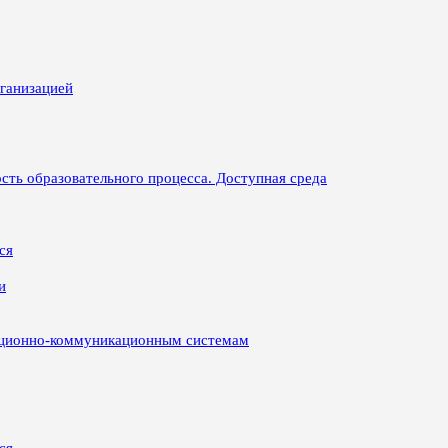
рганизацией
сть образовательного процесса. Доступная среда
ся
и
ационно-коммуникационным системам