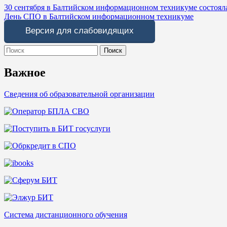
Навигация
30 сентября в Балтийском информационном техникуме состоял
День СПО в Балтийском информационном техникуме
по
Версия для слабовидящих
записям
Search
for:
Важное
Сведения об образовательной организации
Система дистанционного обучения