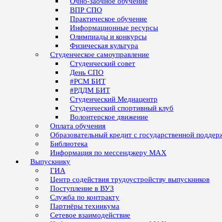
Очно-заочное обучение
ВПР СПО
Практическое обучение
Информационные ресурсы
Олимпиады и конкурсы
Физическая культура
Студенческое самоуправление
Студенческий совет
День СПО
#РСМ БИТ
#РДДМ БИТ
Студенческий Медиацентр
Студенческий спортивный клуб
Волонтерское движение
Оплата обучения
Образовательный кредит с государственной поддер
Библиотека
Информация по мессенджеру MAX
Выпускнику
ГИА
Центр содействия трудоустройству выпускников
Поступление в ВУЗ
Служба по контракту
Партнёры техникума
Сетевое взаимодействие