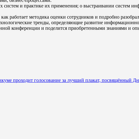
ами, бизнес-процессами.
 систем и практике их применения; о выстраивании систем ин
как работает методика оценки сотрудников и подробно разобра
ехнологические тренды, определяющие развитие информационно
нной конференции и поделится приобретенными знаниями и опыт
никуме проходит голосование за лучший плакат, посвящённый Д