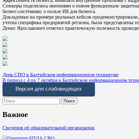
эффективность бизнеса, выявлять внутренние проблемы с кадр
Спикеры поделились мнениями о новом функционале защитных
бизнес-системами; о пользе ИБ для бизнеса.
Докладчики на примере реальных кейсов продемонстрировали, 
учтена специфика предприятий региона, были представлены т
Денис Ярославович отметил практическую полезность проведе
Навигация
День СПО в Балтийском информационном техникуме
В период с 4 по 7 октября в Балтийском информационном тех
по
Версия для слабовидящих
записям
Search
for:
Важное
Сведения об образовательной организации