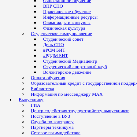
Очно-заочное обучение
ВПР СПО
Практическое обучение
Информационные ресурсы
Олимпиады и конкурсы
Физическая культура
Студенческое самоуправление
Студенческий совет
День СПО
#РСМ БИТ
#РДДМ БИТ
Студенческий Медиацентр
Студенческий спортивный клуб
Волонтерское движение
Оплата обучения
Образовательный кредит с государственной поддер
Библиотека
Информация по мессенджеру MAX
Выпускнику
ГИА
Центр содействия трудоустройству выпускников
Поступление в ВУЗ
Служба по контракту
Партнёры техникума
Сетевое взаимодействие