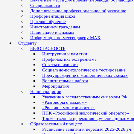
Вакантные места для приёма (перевода) обучающих
Специальности
Дополнительное профессиональное образование
Профориентация школ
Целевое обучение
Иностранным гражданам
Наше видео и фильмы
Информация по мессенджеру MAX
Студенту
БЕЗОПАСНОСТЬ
Инструкции и памятки
Профилактика экстремизма
Советы психолога
Социально-психологическое тестирование
Предупреждение о мошеннических схемах
Воспитательная работа
Мероприятия
Наши традиции
Уважение к государственным символам РФ
«Разговоры о важном»
«Россия – мои горизонты»
ППК «Российский экологический оператор»
Торжественная церемония вручения дипломо
Образовательный процесс
Расписание занятий и пересдач 2025-2026 уч.