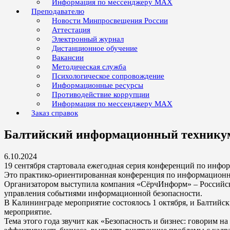
Информация по мессенджеру MAX
Преподавателю
Новости Минпросвещения России
Аттестация
Электронный журнал
Дистанционное обучение
Вакансии
Методическая служба
Психологическое сопровождение
Информационные ресурсы
Противодействие коррупции
Информация по мессенджеру MAX
Заказ справок
Балтийский информационный техни
6.10.2024
19 сентября стартовала ежегодная серия конференций по инфо
Это практико-ориентированная конференция по информационной
Организатором выступила компания «СёрчИнформ» – Российски
управления событиями информационной безопасности.
В Калининграде мероприятие состоялось 1 октября, и Балтий
мероприятие.
Тема этого года звучит как «Безопасность и бизнес: говорим