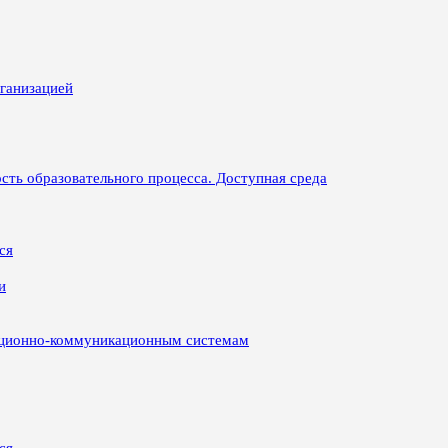
рганизацией
сть образовательного процесса. Доступная среда
ся
и
ационно-коммуникационным системам