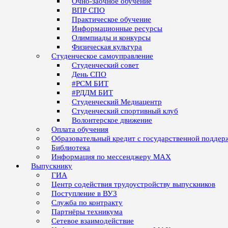
Очно-заочное обучение
ВПР СПО
Практическое обучение
Информационные ресурсы
Олимпиады и конкурсы
Физическая культура
Студенческое самоуправление
Студенческий совет
День СПО
#РСМ БИТ
#РДДМ БИТ
Студенческий Медиацентр
Студенческий спортивный клуб
Волонтерское движение
Оплата обучения
Образовательный кредит с государственной поддер
Библиотека
Информация по мессенджеру MAX
Выпускнику
ГИА
Центр содействия трудоустройству выпускников
Поступление в ВУЗ
Служба по контракту
Партнёры техникума
Сетевое взаимодействие