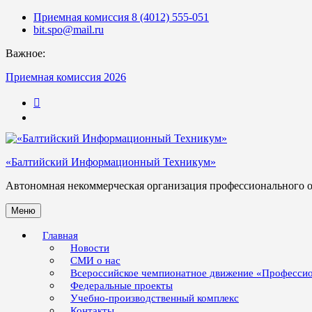
Skip
Приемная комиссия 8 (4012) 555-051
to
bit.spo@mail.ru
content
Важное:
Приемная комиссия 2026
123
«Балтийский Информационный Техникум»
Автономная некоммерческая организация профессионального 
Меню
Главная
Новости
СМИ о нас
Всероссийское чемпионатное движение «Професси
Федеральные проекты
Учебно-производственный комплекс
Контакты