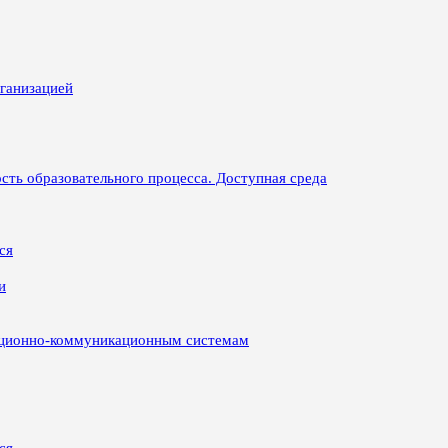
рганизацией
сть образовательного процесса. Доступная среда
ся
и
ационно-коммуникационным системам