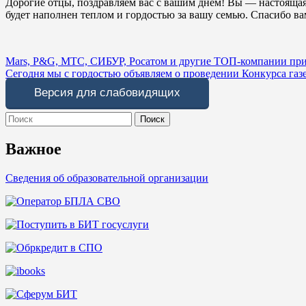
Дорогие отцы, поздравляем вас с вашим днём! Вы — настоящая 
будет наполнен теплом и гордостью за вашу семью. Спасибо ва
Навигация
Mars, P&G, МТС, СИБУР, Росатом и другие ТОП-компании приг
Сегодня мы с гордостью объявляем о проведении Конкурса газ
по
Версия для слабовидящих
записям
Search
for:
Важное
Сведения об образовательной организации