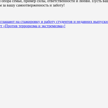
опора семьи, пример силы, ответственности и любви. Пусть ваш
м за вашу самоотверженность и заботу!
лашают на стажировку и работу студентов и недавних выпускни
ет «Против терроризма и экстремизма»!