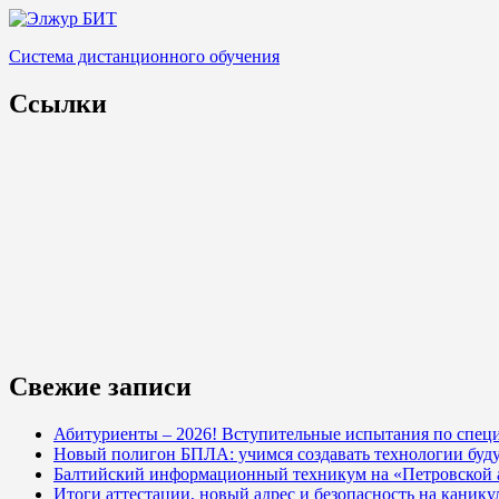
Система дистанционного обучения
Ссылки
Свежие записи
Абитуриенты – 2026! Вступительные испытания по специ
Новый полигон БПЛА: учимся создавать технологии буд
Балтийский информационный техникум на «Петровской
Итоги аттестации, новый адрес и безопасность на кани