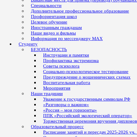
Вакантные места для приёма (перевода) обучающих
Специальности
Дополнительное профессиональное образование
Профориентация школ
Целевое обучение
Иностранным гражданам
Наше видео и фильмы
Информация по мессенджеру MAX
Студенту
БЕЗОПАСНОСТЬ
Инструкции и памятки
Профилактика экстремизма
Советы психолога
Социально-психологическое тестирование
Предупреждение о мошеннических схемах
Воспитательная работа
Мероприятия
Наши традиции
Уважение к государственным символам РФ
«Разговоры о важном»
«Россия – мои горизонты»
ППК «Российский экологический оператор»
Торжественная церемония вручения дипломо
Образовательный процесс
Расписание занятий и пересдач 2025-2026 уч.