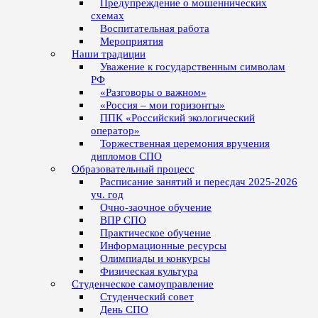
Предупреждение о мошеннических
схемах
Воспитательная работа
Мероприятия
Наши традиции
Уважение к государственным символам
РФ
«Разговоры о важном»
«Россия – мои горизонты»
ППК «Российский экологический
оператор»
Торжественная церемония вручения
дипломов СПО
Образовательный процесс
Расписание занятий и пересдач 2025-2026
уч. год
Очно-заочное обучение
ВПР СПО
Практическое обучение
Информационные ресурсы
Олимпиады и конкурсы
Физическая культура
Студенческое самоуправление
Студенческий совет
День СПО