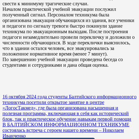
свести к минимуму трагические случаи.
Началом практической учебной эвакуации послужил
полученный сигнал. Персоналом техникума была
организована эвакуация обучающихся из здания, все ученики
и педагоги по сигналу тревоги быстро покинули здание
техникума по эвакуационным выходам. После построения
педагоги незамедлительно провели перекличку и доложили о
численности обучающихся. В ходе переклички выяснилось,
что в здании остался человек, все эвакуировались за
положенное нормативное время (менее 7 минут).
По завершению учебной эвакуации проведена беседа со
студентами и сотрудниками и дана общая оценка.
Навигация
16 октября 2024 года студенты Балтийского информационного
техникума посетили открытое занятие в центре
по
«ЛогосТакмед», где была организована насыщенная и
записям
полезная программа, включающая в себя как исторический
блок, так и практическое обучение навыкам первой помощи
В БАЛТИЙСКОМ ИНФОРМАЦИОННОМ ТЕХНИКУМЕ
состоялась встреча с героем нашего времени – Николаем
Иванченко