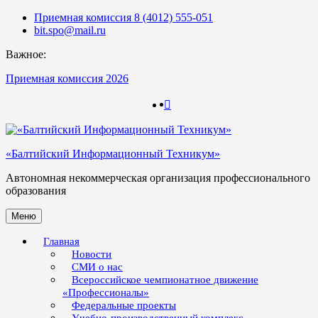
Skip
Приемная комиссия 8 (4012) 555-051
to
bit.spo@mail.ru
content
Важное:
Приемная комиссия 2026
123
123
«Балтийский Информационный Техникум»
Автономная некоммерческая организация профессионального
образования
Меню
Главная
Новости
СМИ о нас
Всероссийское чемпионатное движение
«Профессионалы»
Федеральные проекты