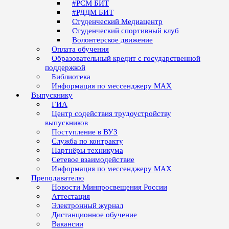
#РСМ БИТ
#РДДМ БИТ
Студенческий Медиацентр
Студенческий спортивный клуб
Волонтерское движение
Оплата обучения
Образовательный кредит с государственной
поддержкой
Библиотека
Информация по мессенджеру MAX
Выпускнику
ГИА
Центр содействия трудоустройству
выпускников
Поступление в ВУЗ
Служба по контракту
Партнёры техникума
Сетевое взаимодействие
Информация по мессенджеру MAX
Преподавателю
Новости Минпросвещения России
Аттестация
Электронный журнал
Дистанционное обучение
Вакансии