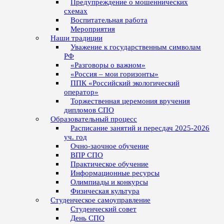
Предупреждение о мошеннических
схемах
Воспитательная работа
Мероприятия
Наши традиции
Уважение к государственным символам
РФ
«Разговоры о важном»
«Россия – мои горизонты»
ППК «Российский экологический
оператор»
Торжественная церемония вручения
дипломов СПО
Образовательный процесс
Расписание занятий и пересдач 2025-2026
уч. год
Очно-заочное обучение
ВПР СПО
Практическое обучение
Информационные ресурсы
Олимпиады и конкурсы
Физическая культура
Студенческое самоуправление
Студенческий совет
День СПО