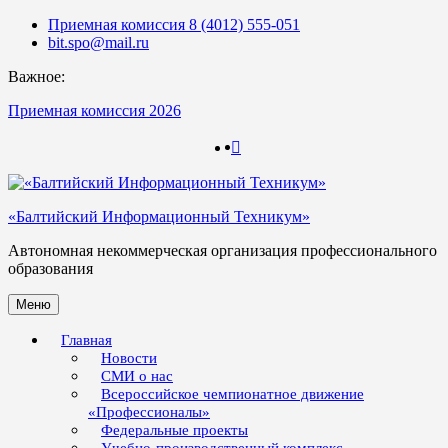
Skip
Приемная комиссия 8 (4012) 555-051
to
bit.spo@mail.ru
content
Важное:
Приемная комиссия 2026
123
123
«Балтийский Информационный Техникум»
Автономная некоммерческая организация профессионального
образования
Меню
Главная
Новости
СМИ о нас
Всероссийское чемпионатное движение
«Профессионалы»
Федеральные проекты