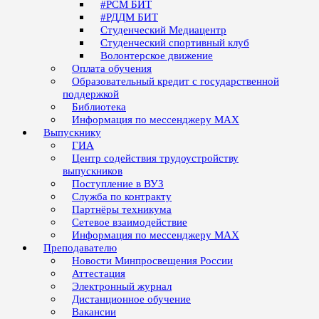
#РСМ БИТ
#РДДМ БИТ
Студенческий Медиацентр
Студенческий спортивный клуб
Волонтерское движение
Оплата обучения
Образовательный кредит с государственной
поддержкой
Библиотека
Информация по мессенджеру MAX
Выпускнику
ГИА
Центр содействия трудоустройству
выпускников
Поступление в ВУЗ
Служба по контракту
Партнёры техникума
Сетевое взаимодействие
Информация по мессенджеру MAX
Преподавателю
Новости Минпросвещения России
Аттестация
Электронный журнал
Дистанционное обучение
Вакансии