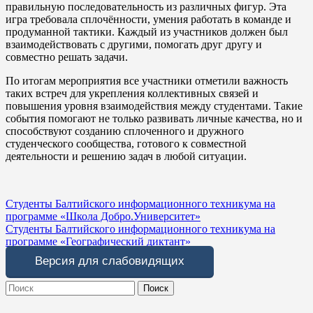
правильную последовательность из различных фигур. Эта
игра требовала сплочённости, умения работать в команде и
продуманной тактики. Каждый из участников должен был
взаимодействовать с другими, помогать друг другу и
совместно решать задачи.
По итогам мероприятия все участники отметили важность
таких встреч для укрепления коллективных связей и
повышения уровня взаимодействия между студентами. Такие
события помогают не только развивать личные качества, но и
способствуют созданию сплоченного и дружного
студенческого сообщества, готового к совместной
деятельности и решению задач в любой ситуации.
Навигация
Студенты Балтийского информационного техникума на
программе «Школа Добро.Университет»
по
Студенты Балтийского информационного техникума на
записям
программе «Географический диктант»
Версия для слабовидящих
Search
for: