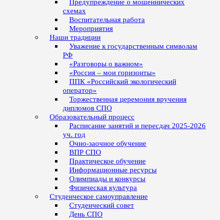
Предупреждение о мошеннических
схемах
Воспитательная работа
Мероприятия
Наши традиции
Уважение к государственным символам
РФ
«Разговоры о важном»
«Россия – мои горизонты»
ППК «Российский экологический
оператор»
Торжественная церемония вручения
дипломов СПО
Образовательный процесс
Расписание занятий и пересдач 2025-2026
уч. год
Очно-заочное обучение
ВПР СПО
Практическое обучение
Информационные ресурсы
Олимпиады и конкурсы
Физическая культура
Студенческое самоуправление
Студенческий совет
День СПО