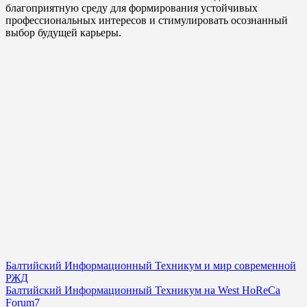
благоприятную среду для формирования устойчивых
профессиональных интересов и стимулировать осознанный
выбор будущей карьеры.
Навигация
Балтийский Информационный Техникум и мир современной
РЖД
по
Балтийский Информационный Техникум на West HoReCa
записям
Forum7