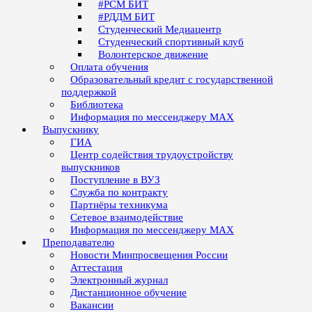
#РСМ БИТ
#РДДМ БИТ
Студенческий Медиацентр
Студенческий спортивный клуб
Волонтерское движение
Оплата обучения
Образовательный кредит с государственной
поддержкой
Библиотека
Информация по мессенджеру MAX
Выпускнику
ГИА
Центр содействия трудоустройству
выпускников
Поступление в ВУЗ
Служба по контракту
Партнёры техникума
Сетевое взаимодействие
Информация по мессенджеру MAX
Преподавателю
Новости Минпросвещения России
Аттестация
Электронный журнал
Дистанционное обучение
Вакансии