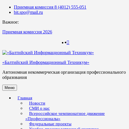
Skip
Приемная комиссия 8 (4012) 555-051
to
bit.spo@mail.ru
content
Важное:
Приемная комиссия 2026
123
123
«Балтийский Информационный Техникум»
Автономная некоммерческая организация профессионального
образования
Меню
Главная
Новости
СМИ о нас
Всероссийское чемпионатное движение
«Профессионалы»
Федеральные проекты