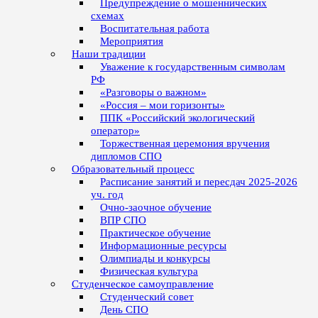
Предупреждение о мошеннических
схемах
Воспитательная работа
Мероприятия
Наши традиции
Уважение к государственным символам
РФ
«Разговоры о важном»
«Россия – мои горизонты»
ППК «Российский экологический
оператор»
Торжественная церемония вручения
дипломов СПО
Образовательный процесс
Расписание занятий и пересдач 2025-2026
уч. год
Очно-заочное обучение
ВПР СПО
Практическое обучение
Информационные ресурсы
Олимпиады и конкурсы
Физическая культура
Студенческое самоуправление
Студенческий совет
День СПО