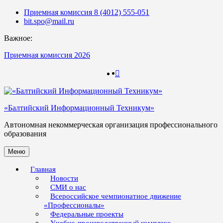
Skip
Приемная комиссия 8 (4012) 555-051
to
bit.spo@mail.ru
content
Важное:
Приемная комиссия 2026
123
123
«Балтийский Информационный Техникум»
Автономная некоммерческая организация профессионального
образования
Меню
Главная
Новости
СМИ о нас
Всероссийское чемпионатное движение
«Профессионалы»
Федеральные проекты