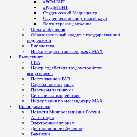
#РСМ БИТ
#РДДМ БИТ
Студенческий Медиацентр
Студенческий спортивный клуб
Волонтерское движение
Оплата обучения
Образовательный кредит с государственной
поддержкой
Библиотека
Информация по мессенджеру MAX
Выпускнику
ГИА
Центр содействия трудоустройству
выпускников
Поступление в ВУЗ
Служба по контракту
Партнёры техникума
Сетевое взаимодействие
Информация по мессенджеру MAX
Преподавателю
Новости Минпросвещения России
Аттестация
Электронный журнал
Дистанционное обучение
Вакансии