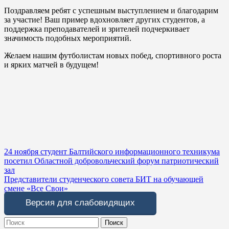
Поздравляем ребят с успешным выступлением и благодарим
за участие! Ваш пример вдохновляет других студентов, а
поддержка преподавателей и зрителей подчеркивает
значимость подобных мероприятий.
Желаем нашим футболистам новых побед, спортивного роста
и ярких матчей в будущем!
Навигация
24 ноября студент Балтийского информационного техникума
посетил Областной добровольческий форум патриотический
по
зал
записям
Представители студенческого совета БИТ на обучающей
смене «Все Свои»
Версия для слабовидящих
Search