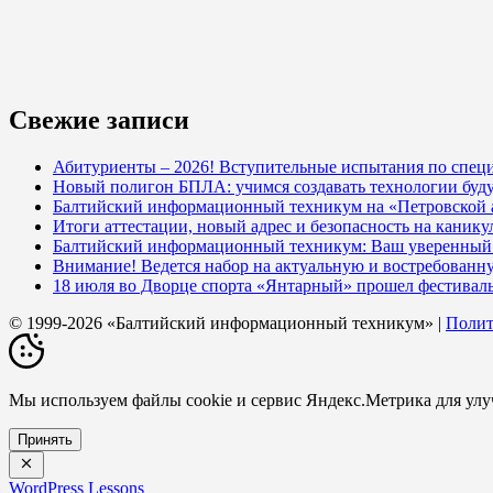
Свежие записи
Абитуриенты – 2026! Вступительные испытания по специ
Новый полигон БПЛА: учимся создавать технологии буд
Балтийский информационный техникум на «Петровской
Итоги аттестации, новый адрес и безопасность на кани
Балтийский информационный техникум: Ваш уверенный с
Внимание! Ведется набор на актуальную и востребованн
18 июля во Дворце спорта «Янтарный» прошел фестивал
© 1999-2026 «Балтийский информационный техникум» |
Полит
Мы используем файлы cookie и сервис Яндекс.Метрика для ул
Принять
WordPress Lessons