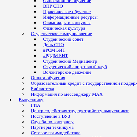
Очно-заочное обучение
ВПР СПО
Практическое обучение
Информационные ресурсы
Олимпиады и конкурсы
Физическая культура
Студенческое самоуправление
Студенческий совет
День СПО
#РСМ БИТ
#РДДМ БИТ
Студенческий Медиацентр
Студенческий спортивный клуб
Волонтерское движение
Оплата обучения
Образовательный кредит с государственной поддер
Библиотека
Информация по мессенджеру MAX
Выпускнику
ГИА
Центр содействия трудоустройству выпускников
Поступление в ВУЗ
Служба по контракту
Партнёры техникума
Сетевое взаимодействие