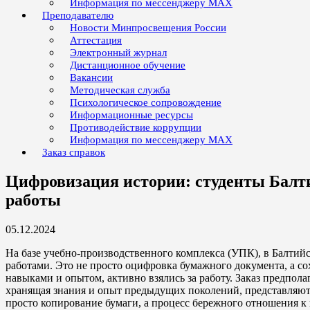
Информация по мессенджеру MAX
Преподавателю
Новости Минпросвещения России
Аттестация
Электронный журнал
Дистанционное обучение
Вакансии
Методическая служба
Психологическое сопровождение
Информационные ресурсы
Противодействие коррупции
Информация по мессенджеру MAX
Заказ справок
Цифровизация истории: студенты Бал
работы
05.12.2024
На базе учебно-производственного комплекса (УПК), в Балти
работами. Это не просто оцифровка бумажного документа, а с
навыками и опытом, активно взялись за работу. Заказ предпол
хранящая знания и опыт предыдущих поколений, представляют 
просто копирование бумаги, а процесс бережного отношения к