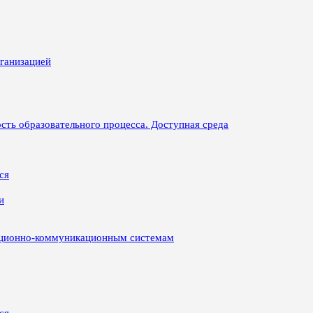
рганизацией
сть образовательного процесса. Доступная среда
ся
и
ационно-коммуникационным системам