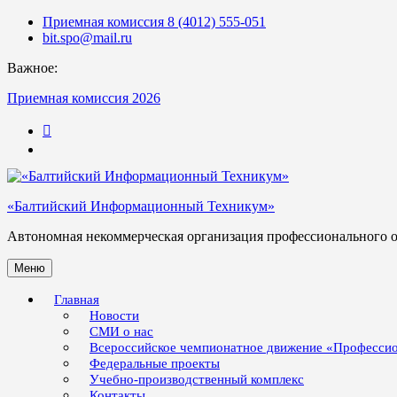
Skip
Приемная комиссия 8 (4012) 555-051
to
bit.spo@mail.ru
content
Важное:
Приемная комиссия 2026
123
«Балтийский Информационный Техникум»
Автономная некоммерческая организация профессионального 
Меню
Главная
Новости
СМИ о нас
Всероссийское чемпионатное движение «Професси
Федеральные проекты
Учебно-производственный комплекс
Контакты