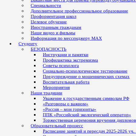
Вакантные места для приёма (перевода) обучающих
Специальности
Дополнительное профессиональное образование
Профориентация школ
Целевое обучение
Иностранным гражданам
Наше видео и фильмы
Информация по мессенджеру MAX
Студенту
БЕЗОПАСНОСТЬ
Инструкции и памятки
Профилактика экстремизма
Советы психолога
Социально-психологическое тестирование
Предупреждение о мошеннических схемах
Воспитательная работа
Мероприятия
Наши традиции
Уважение к государственным символам РФ
«Разговоры о важном»
«Россия – мои горизонты»
ППК «Российский экологический оператор»
Торжественная церемония вручения дипломо
Образовательный процесс
Расписание занятий и пересдач 2025-2026 уч.