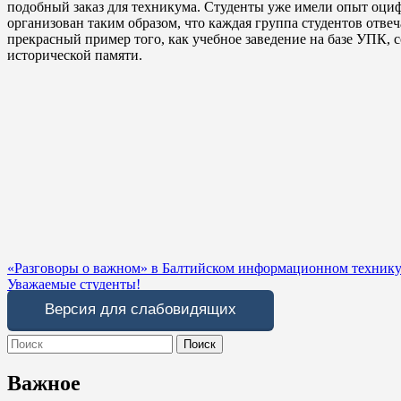
подобный заказ для техникума. Студенты уже имели опыт оциф
организован таким образом, что каждая группа студентов отвеч
прекрасный пример того, как учебное заведение на базе УПК, 
исторической памяти.
Навигация
«Разговоры о важном» в Балтийском информационном техник
Уважаемые студенты!
по
Версия для слабовидящих
записям
Search
for:
Важное