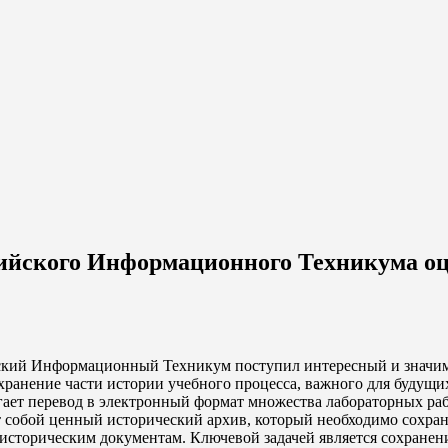
тийского Информационного Техникума о
йский Информационный Техникум поступил интересный и значим
охранение части истории учебного процесса, важного для будущ
агает перевод в электронный формат множества лабораторных ра
собой ценный исторический архив, который необходимо сохрани
 историческим документам. Ключевой задачей является сохранен