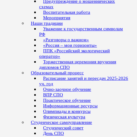
Предупреждение о мошеннических
схемах
Воспитательная работа
Мероприятия
Наши традиции
Уважение к государственным символам
РФ
«Разговоры о важном»
«Россия – мои горизонты»
ППК «Российский экологический
оператор»
Торжественная церемония вручения
дипломов СПО
Образовательный процесс
Расписание занятий и пересдач 2025-2026
уч. год
Очно-заочное обучение
ВПР СПО
Практическое обучение
Информационные ресурсы
Олимпиады и конкурсы
Физическая культура
Студенческое самоуправление
Студенческий совет
День СПО