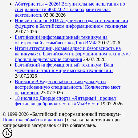
Абитуриенты – 2026! Вступительные испытания по
специальности 40.02.02 Правоохранительная
деятельность
03.08.2026
Новый полигон БПЛА: учимся создавать технологии
будущего в Балтийском информационном техникуме
29.07.2026
Балтийский информационный техникум на
«Петровской ассамблее» ко Дню ВМФ
29.07.2026
Итоги аттестации, новый адрес и безопасность на
каникулах: в Балтийском информационном техникуме
прошли родительские собрания
29.07.2026
Балтийский информационный техникум: Ваш
уверенный старт в мире высоких технологий!
24.07.2026
Внимание! Ведется набор на актуальную и
востребованную специальность! Количество мест
ограничено
23.07.2026
18 июля во Дворце спорта «Янтарный» прошел
фестиваль добровольчества #МыВместе
19.07.2026
© 1999-2026 «Балтийский информационный техникум» |
Политика обработки данных
| Ссылка на источник при
копировании материалов сайта обязательна.