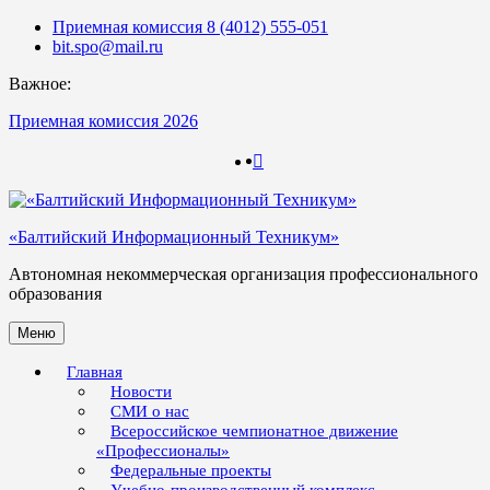
Skip
Приемная комиссия 8 (4012) 555-051
to
bit.spo@mail.ru
content
Важное:
Приемная комиссия 2026
123
123
«Балтийский Информационный Техникум»
Автономная некоммерческая организация профессионального
образования
Меню
Главная
Новости
СМИ о нас
Всероссийское чемпионатное движение
«Профессионалы»
Федеральные проекты