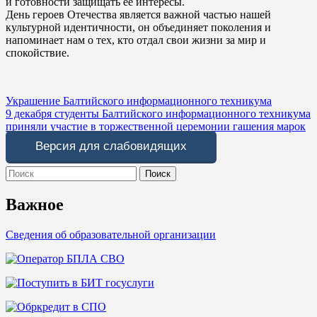
и готовности защищать ее интересы.
День героев Отечества является важной частью нашей
культурной идентичности, он объединяет поколения и
напоминает нам о тех, кто отдал свои жизни за мир и
спокойствие.
Навигация
Украшение Балтийского информационного техникума
9 декабря студенты Балтийского информационного техникума
по
приняли участие в торжественной церемонии гашения марок
записям
Версия для слабовидящих
Search
for:
Важное
Сведения об образовательной организации