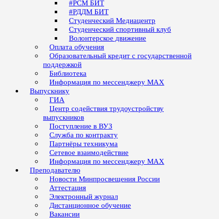
#РСМ БИТ
#РДДМ БИТ
Студенческий Медиацентр
Студенческий спортивный клуб
Волонтерское движение
Оплата обучения
Образовательный кредит с государственной
поддержкой
Библиотека
Информация по мессенджеру MAX
Выпускнику
ГИА
Центр содействия трудоустройству
выпускников
Поступление в ВУЗ
Служба по контракту
Партнёры техникума
Сетевое взаимодействие
Информация по мессенджеру MAX
Преподавателю
Новости Минпросвещения России
Аттестация
Электронный журнал
Дистанционное обучение
Вакансии