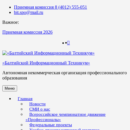
Skip
Приемная комиссия 8 (4012) 555-051
to
bit.spo@mail.ru
content
Важное:
Приемная комиссия 2026
123
123
«Балтийский Информационный Техникум»
Автономная некоммерческая организация профессионального
образования
Меню
Главная
Новости
СМИ о нас
Всероссийское чемпионатное движение
«Профессионалы»
Федеральные проекты