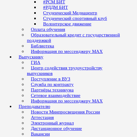
#РСМ БИТ
#РДДМ БИТ
Студенческий Медиацентр
Студенческий спортивный клуб
Волонтерское движение
Оплата обучения
Образовательный кредит с государственной
поддержкой
Библиотека
Информация по мессенджеру MAX
Выпускнику
ГИА
Центр содействия трудоустройству
выпускников
Поступление в ВУЗ
Служба по контракту
Партнёры техникума
Сетевое взаимодействие
Информация по мессенджеру MAX
Преподавателю
Новости Минпросвещения России
Аттестация
Электронный журнал
Дистанционное обучение
Вакансии