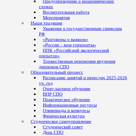
Предупреждение о мошеннических
схемах
Воспитательная работа
Мероприятия
Наши традиции
Уважение к государственным символам
РФ
«Разговоры о важном»
«Россия – мои горизонты»
ППК «Российский экологический
оператор»
Торжественная церемония вручения
дипломов СПО
Образовательный процесс
Расписание занятий и пересдач 2025-2026
уч. год
Очно-заочное обучение
ВПР СПО
Практическое обучение
Информационные ресурсы
Олимпиады и конкурсы
Физическая культура
Студенческое самоуправление
Студенческий совет
День СПО