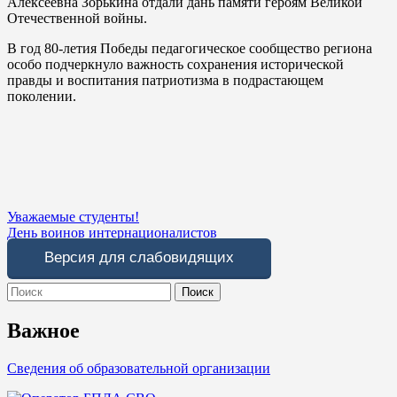
Алексеевна Зорькина отдали дань памяти героям Великой
Отечественной войны.
В год 80-летия Победы педагогическое сообщество региона
особо подчеркнуло важность сохранения исторической
правды и воспитания патриотизма в подрастающем
поколении.
Навигация
Уважаемые студенты!
День воинов интернационалистов
по
Версия для слабовидящих
записям
Search
for:
Важное
Сведения об образовательной организации