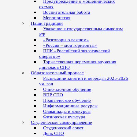
Предупреждение о мошеннических
схемах
Воспитательная работа
Мероприятия
Наши традиции
Уважение к государственным символам
РФ
«Разговоры о важном»
«Россия – мои горизонты»
ППК «Российский экологический
оператор»
Торжественная церемония вручения
дипломов СПО
Образовательный процесс
Расписание занятий и пересдач 2025-2026
уч. год
Очно-заочное обучение
ВПР СПО
Практическое обучение
Информационные ресурсы
Олимпиады и конкурсы
Физическая культура
Студенческое самоуправление
Студенческий совет
День СПО