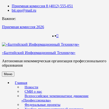
Skip
Приемная комиссия 8 (4012) 555-051
to
bit.spo@mail.ru
content
Важное:
Приемная комиссия 2026
123
123
«Балтийский Информационный Техникум»
Автономная некоммерческая организация профессионального
образования
Меню
Главная
Новости
СМИ о нас
Всероссийское чемпионатное движение
«Профессионалы»
Федеральные проекты