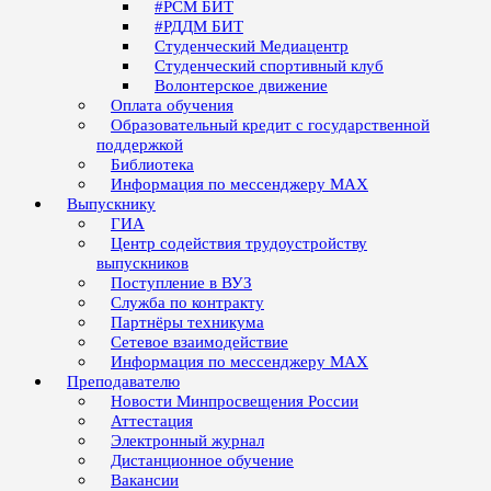
#РСМ БИТ
#РДДМ БИТ
Студенческий Медиацентр
Студенческий спортивный клуб
Волонтерское движение
Оплата обучения
Образовательный кредит с государственной
поддержкой
Библиотека
Информация по мессенджеру MAX
Выпускнику
ГИА
Центр содействия трудоустройству
выпускников
Поступление в ВУЗ
Служба по контракту
Партнёры техникума
Сетевое взаимодействие
Информация по мессенджеру MAX
Преподавателю
Новости Минпросвещения России
Аттестация
Электронный журнал
Дистанционное обучение
Вакансии