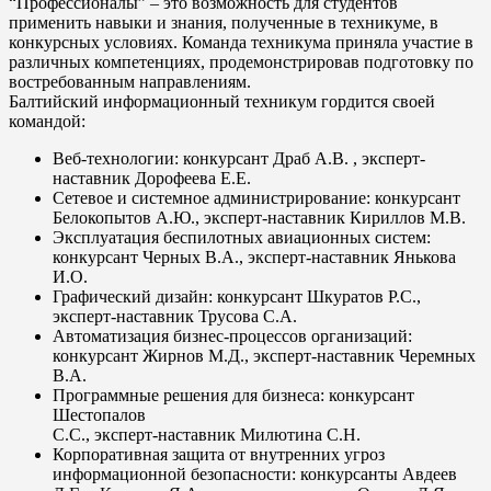
“Профессионалы” – это возможность для студентов
применить навыки и знания, полученные в техникуме, в
конкурсных условиях. Команда техникума приняла участие в
различных компетенциях, продемонстрировав подготовку по
востребованным направлениям.
Балтийский информационный техникум гордится своей
командой:
Веб-технологии: конкурсант Драб А.В. , эксперт-
наставник Дорофеева Е.Е.
Сетевое и системное администрирование: конкурсант
Белокопытов А.Ю., эксперт-наставник Кириллов М.В.
Эксплуатация беспилотных авиационных систем:
конкурсант Черных В.А., эксперт-наставник Янькова
И.О.
Графический дизайн: конкурсант Шкуратов Р.С.,
эксперт-наставник Трусова С.А.
Автоматизация бизнес-процессов организаций:
конкурсант Жирнов М.Д., эксперт-наставник Черемных
В.А.
Программные решения для бизнеса: конкурсант
Шестопалов
С.С., эксперт-наставник Милютина С.Н.
Корпоративная защита от внутренних угроз
информационной безопасности: конкурсанты Авдеев