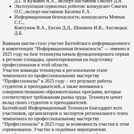
Д.Г. и Кузьмин Я.А., эксперт-наставник Околот Д.Я.
Эксплуатация сервисных роботов: конкурсант Смагин
О.С.,эксперт-наставник Баснева Е.А.
Информационная безопасность: конкурсанты Мовчан
С.С.,
Ковтунюк В.А., Евсин Д.Д., Шишкин И.В., Англицкас
Д.Б.
Важным шагом стало участие Балтийского информационного
в компетенции “Информационная безопасность” — именно в
2025 году на базе техникума начала функционировать первая
в регионе площадка, ориентированная на подготовку
профессионалов в этой области.
Участие команды техникума в региональном этапе
чемпионата по профессиональному мастерству
“Профессионалы” в 2025 году – это результат работы
студентов и преподавателей, а также внимания к
совершенствованию образовательных программ, которые
соответствуют требованиям рынка труда. Техникум ценит
вклад своих студентов и преподавателей.
Балтийский Информационный Техникум благодарит всех
участников, организаторов и экспертов регионального этапа
чемпионата по профессиональному мастерству
“Профессионалы” в 2025 году за возможность участия в этом
соревновании. Участие в подобных мероприятиях