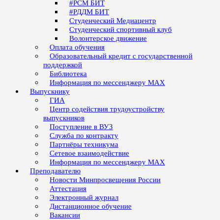
#РСМ БИТ
#РДДМ БИТ
Студенческий Медиацентр
Студенческий спортивный клуб
Волонтерское движение
Оплата обучения
Образовательный кредит с государственной
поддержкой
Библиотека
Информация по мессенджеру MAX
Выпускнику
ГИА
Центр содействия трудоустройству
выпускников
Поступление в ВУЗ
Служба по контракту
Партнёры техникума
Сетевое взаимодействие
Информация по мессенджеру MAX
Преподавателю
Новости Минпросвещения России
Аттестация
Электронный журнал
Дистанционное обучение
Вакансии