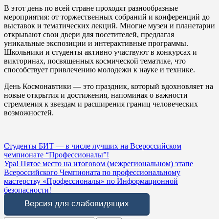
В этот день по всей стране проходят разнообразные
мероприятия: от торжественных собраний и конференций до
выставок и тематических лекций. Многие музеи и планетарии
открывают свои двери для посетителей, предлагая
уникальные экспозиции и интерактивные программы.
Школьники и студенты активно участвуют в конкурсах и
викторинах, посвященных космической тематике, что
способствует привлечению молодежи к науке и технике.
День Космонавтики — это праздник, который вдохновляет на
новые открытия и достижения, напоминая о важности
стремления к звездам и расширения границ человеческих
возможностей.
Навигация
Студенты БИТ — в числе лучших на Всероссийском
чемпионате “Профессионалы”!
по
Ура! Пятое место на итоговом (межрегиональном) этапе
записям
Всероссийского Чемпионата по профессиональному
мастерству «Профессионалы» по Информационной
безопасности!
Версия для слабовидящих