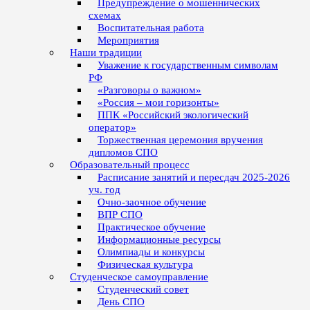
Предупреждение о мошеннических
схемах
Воспитательная работа
Мероприятия
Наши традиции
Уважение к государственным символам
РФ
«Разговоры о важном»
«Россия – мои горизонты»
ППК «Российский экологический
оператор»
Торжественная церемония вручения
дипломов СПО
Образовательный процесс
Расписание занятий и пересдач 2025-2026
уч. год
Очно-заочное обучение
ВПР СПО
Практическое обучение
Информационные ресурсы
Олимпиады и конкурсы
Физическая культура
Студенческое самоуправление
Студенческий совет
День СПО