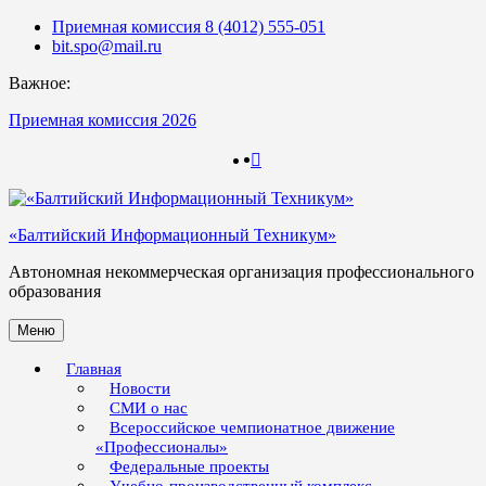
Skip
Приемная комиссия 8 (4012) 555-051
to
bit.spo@mail.ru
content
Важное:
Приемная комиссия 2026
123
123
«Балтийский Информационный Техникум»
Автономная некоммерческая организация профессионального
образования
Меню
Главная
Новости
СМИ о нас
Всероссийское чемпионатное движение
«Профессионалы»
Федеральные проекты