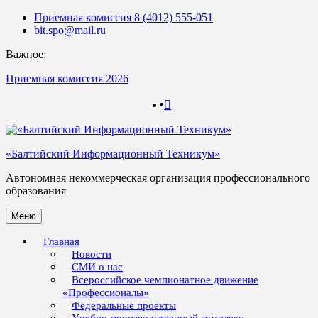
Skip
Приемная комиссия 8 (4012) 555-051
to
bit.spo@mail.ru
content
Важное:
Приемная комиссия 2026
123
123
«Балтийский Информационный Техникум»
Автономная некоммерческая организация профессионального
образования
Меню
Главная
Новости
СМИ о нас
Всероссийское чемпионатное движение
«Профессионалы»
Федеральные проекты