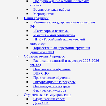
Предупреждение о мошеннических
схемах
Воспитательная работа
Мероприятия
Наши традиции
Уважение к государственным символам
РФ
«Разговоры о важном»
«Россия – мои горизонты»
ППК «Российский экологический
оператор»
Торжественная церемония вручения
дипломов СПО
Образовательный процесс
Расписание занятий и пересдач 2025-2026
уч. год
Очно-заочное обучение
ВПР СПО
Практическое обучение
Информационные ресурсы
Олимпиады и конкурсы
Физическая культура
Студенческое самоуправление
Студенческий совет
День СПО