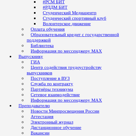
#РСМ БИТ
#РДДМ БИТ
Студенческий Медиацентр
Студенческий спортивный клуб
Волонтерское движение
Оплата обучения
Образовательный кредит с государственной
поддержкой
Библиотека
Информация по мессенджеру MAX
Выпускнику
ГИА
Центр содействия трудоустройству
выпускников
Поступление в ВУЗ
Служба по контракту
Партнёры техникума
Сетевое взаимодействие
Информация по мессенджеру MAX
Преподавателю
Новости Минпросвещения России
Аттестация
Электронный журнал
Дистанционное обучение
Вакансии