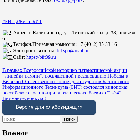
или в Одноклассниках:
ok.ru/app/polk
.
#БИТ
#ЖизньБИТ
_________________________
Адрес: г. Калининград, ул. Литовский вал, д. 38, подъезд
6.
Телефон/Приемная комиссия: +7 (4012) 35-33-16
Электронная почта:
bit.spo@mail.ru
Сайт:
https://biit39.ru
Навигация
В рамках Всероссийской историко-патриотической акции
“Линейка памяти”, посвященной празднованию Победы в
по
Великой Отечественной войне, для студентов Балтийского
записям
Информационного Техникума (БИТ) состоялся кинопоказ
российского военно-приключенческого боевика “Т-34”
Внимание, конкурс!
Версия для слабовидящих
Search
for:
Важное