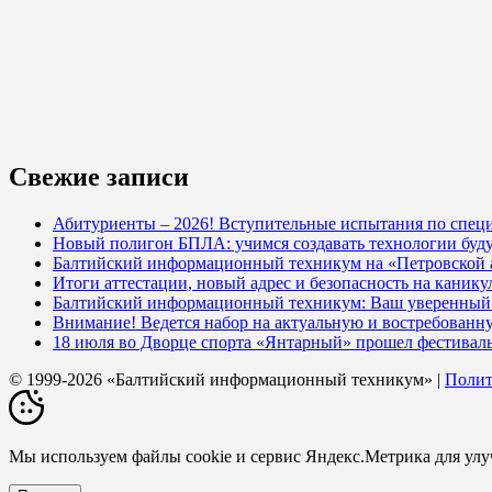
Свежие записи
Абитуриенты – 2026! Вступительные испытания по специ
Новый полигон БПЛА: учимся создавать технологии буд
Балтийский информационный техникум на «Петровской
Итоги аттестации, новый адрес и безопасность на кани
Балтийский информационный техникум: Ваш уверенный с
Внимание! Ведется набор на актуальную и востребованн
18 июля во Дворце спорта «Янтарный» прошел фестивал
© 1999-2026 «Балтийский информационный техникум» |
Полит
Мы используем файлы cookie и сервис Яндекс.Метрика для ул