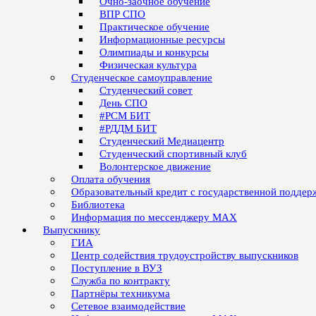
Очно-заочное обучение
ВПР СПО
Практическое обучение
Информационные ресурсы
Олимпиады и конкурсы
Физическая культура
Студенческое самоуправление
Студенческий совет
День СПО
#РСМ БИТ
#РДДМ БИТ
Студенческий Медиацентр
Студенческий спортивный клуб
Волонтерское движение
Оплата обучения
Образовательный кредит с государственной поддер
Библиотека
Информация по мессенджеру MAX
Выпускнику
ГИА
Центр содействия трудоустройству выпускников
Поступление в ВУЗ
Служба по контракту
Партнёры техникума
Сетевое взаимодействие