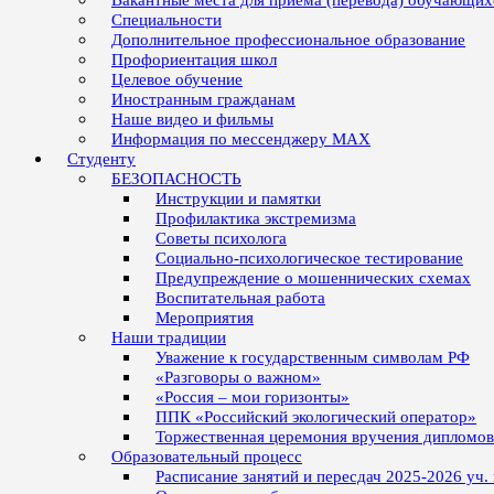
Вакантные места для приёма (перевода) обучающих
Специальности
Дополнительное профессиональное образование
Профориентация школ
Целевое обучение
Иностранным гражданам
Наше видео и фильмы
Информация по мессенджеру MAX
Студенту
БЕЗОПАСНОСТЬ
Инструкции и памятки
Профилактика экстремизма
Советы психолога
Социально-психологическое тестирование
Предупреждение о мошеннических схемах
Воспитательная работа
Мероприятия
Наши традиции
Уважение к государственным символам РФ
«Разговоры о важном»
«Россия – мои горизонты»
ППК «Российский экологический оператор»
Торжественная церемония вручения дипломо
Образовательный процесс
Расписание занятий и пересдач 2025-2026 уч.