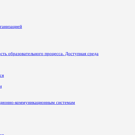
рганизацией
сть образовательного процесса. Доступная среда
ся
и
ационно-коммуникационным системам