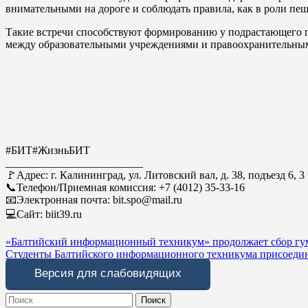
внимательными на дороге и соблюдать правила, как в роли пеше
Такие встречи способствуют формированию у подрастающего п
между образовательными учреждениями и правоохранительны
#БИТ#ЖизньБИТ
_________________________
🚩Адрес: г. Калининград, ул. Литовский вал, д. 38, подъезд 6, 3
📞Телефон/Приемная комиссия: +7 (4012) 35-33-16
📧Электронная почта: bit.spo@mail.ru
💻Сайт: biit39.ru
Навигация
«Балтийский информационный техникум» продолжает сбор гу
Студенты Балтийского информационного техникума присоеди
по
Версия для слабовидящих
записям
Search