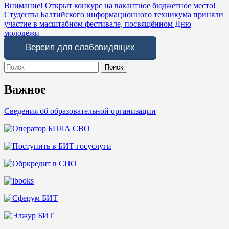
Навигация
Внимание! Открыт конкурс на вакантное бюджетное место!
Студенты Балтийского информационного техникума приняли
по
участие в масштабном фестивале, посвящённом Дню
записям
молодёжи
Версия для слабовидящих
Search
for:
Важное
Сведения об образовательной организации