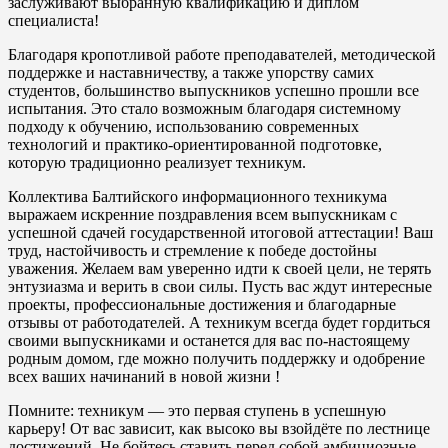
заслуживают выбранную квалификацию и диплом
специалиста!
Благодаря кропотливой работе преподавателей, методической
поддержке и наставничеству, а также упорству самих
студентов, большинство выпускников успешно прошли все
испытания. Это стало возможным благодаря системному
подходу к обучению, использованию современных
технологий и практико-ориентированной подготовке,
которую традиционно реализует техникум.
Коллектива Балтийского информационного техникума
выражаем искренние поздравления всем выпускникам с
успешной сдачей государственной итоговой аттестации! Ваш
труд, настойчивость и стремление к победе достойны
уважения. Желаем вам уверенно идти к своей цели, не терять
энтузиазма и верить в свои силы. Пусть вас ждут интересные
проекты, профессиональные достижения и благодарные
отзывы от работодателей. А техникум всегда будет гордиться
своими выпускниками и останется для вас по-настоящему
родным домом, где можно получить поддержку и одобрение
всех ваших начинаний в новой жизни !
Помните: техникум — это первая ступень в успешную
карьеру! От вас зависит, как высоко вы взойдёте по лестнице
достижений. Не бойтесь ставить перед собой амбициозные