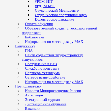
#РСМ БИТ
#РДДМ БИТ
Студенческий Медиацентр
Студенческий спортивный клуб
Волонтерское движение
Оплата обучения
Образовательный кредит с государственной
поддержкой
Библиотека
Информация по мессенджеру MAX
Выпускнику
ГИА
Центр содействия трудоустройству
выпускников
Поступление в ВУЗ
Служба по контракту
Партнёры техникума
Сетевое взаимодействие
Информация по мессенджеру MAX
Преподавателю
Новости Минпросвещения России
Аттестация
Электронный журнал
Дистанционное обучение
Вакансии