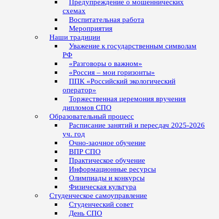
Предупреждение о мошеннических
схемах
Воспитательная работа
Мероприятия
Наши традиции
Уважение к государственным символам
РФ
«Разговоры о важном»
«Россия – мои горизонты»
ППК «Российский экологический
оператор»
Торжественная церемония вручения
дипломов СПО
Образовательный процесс
Расписание занятий и пересдач 2025-2026
уч. год
Очно-заочное обучение
ВПР СПО
Практическое обучение
Информационные ресурсы
Олимпиады и конкурсы
Физическая культура
Студенческое самоуправление
Студенческий совет
День СПО