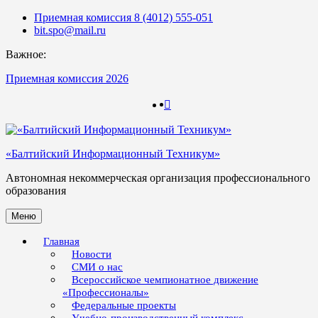
Skip
Приемная комиссия 8 (4012) 555-051
to
bit.spo@mail.ru
content
Важное:
Приемная комиссия 2026
123
123
«Балтийский Информационный Техникум»
Автономная некоммерческая организация профессионального
образования
Меню
Главная
Новости
СМИ о нас
Всероссийское чемпионатное движение
«Профессионалы»
Федеральные проекты